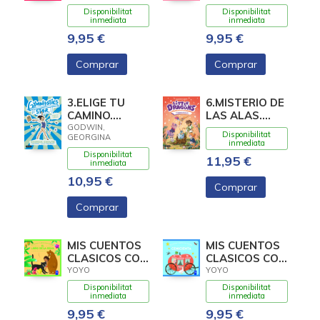
CAPERUCITA
LOS TRES
Disponibilitat
Disponibilitat
ROJA
CERDIT
inmediata
inmediata
9,95 €
9,95 €
Comprar
Comprar
3.ELIGE TU
6.MISTERIO DE
CAMINO.
LAS ALAS.
(GYMNASTICS
(LITTLE
GODWIN,
Disponibilitat
GEORGINA
STAR)
DRAGONS)
inmediata
Disponibilitat
11,95 €
inmediata
10,95 €
Comprar
Comprar
MIS CUENTOS
MIS CUENTOS
CLASICOS CON
CLASICOS CON
TEXTURAS. EL
TEXTURAS.
YOYO
YOYO
LIBRO DE LA
CENICIENTA
Disponibilitat
Disponibilitat
inmediata
inmediata
9,95 €
9,95 €