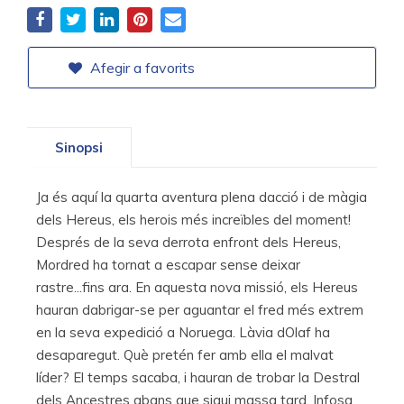
Afegir a favorits
Sinopsi
Ja és aquí la quarta aventura plena dacció i de màgia
dels Hereus, els herois més increïbles del moment!
Després de la seva derrota enfront dels Hereus,
Mordred ha tornat a escapar sense deixar
rastre...fins ara. En aquesta nova missió, els Hereus
hauran dabrigar-se per aguantar el fred més extrem
en la seva expedició a Noruega. Làvia dOlaf ha
desaparegut. Què pretén fer amb ella el malvat
líder? El temps sacaba, i hauran de trobar la Destral
dels Ancestres abans que sigui massa tard. Infosa