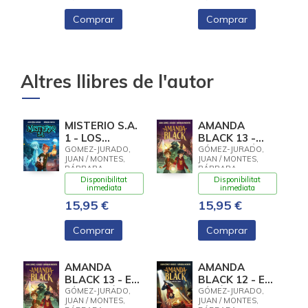
Comprar
Comprar
Altres llibres de l'autor
MISTERIO S.A.
AMANDA
1 - LOS
BLACK 13 -
FANTASMAS
L'HOLANDÈS
GOMEZ-JURADO,
GÓMEZ-JURADO,
JUAN / MONTES,
JUAN / MONTES,
NO EXISTEN
ERRANT
BÁRBARA
BÁRBARA
Disponibilitat
Disponibilitat
inmediata
inmediata
15,95 €
15,95 €
Comprar
Comprar
AMANDA
AMANDA
BLACK 13 - EL
BLACK 12 - EL
HOLANDÉS
TAPÍS DEL
GÓMEZ-JURADO,
GÓMEZ-JURADO,
JUAN / MONTES,
JUAN / MONTES,
ERRANTE
TEMPS