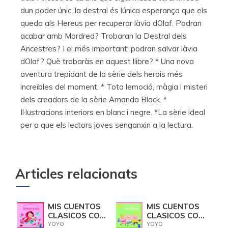
dun poder únic, la destral és lúnica esperança que els
queda als Hereus per recuperar làvia dOlaf. Podran
acabar amb Mordred? Trobaran la Destral dels
Ancestres? I el més important: podran salvar làvia
dOlaf? Què trobaràs en aquest llibre? * Una nova
aventura trepidant de la sèrie dels herois més
increïbles del moment. * Tota lemoció, màgia i misteri
dels creadors de la sèrie Amanda Black. *
Il·lustracions interiors en blanc i negre. *La sèrie ideal
per a que els lectors joves senganxin a la lectura.
Articles relacionats
MIS CUENTOS
MIS CUENTOS
CLASICOS CON
CLASICOS CON
TEXTURAS.
TEXTURAS.
YOYO
YOYO