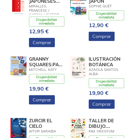
JAPONESES
JAPON
PARA VIVIR EN
MIRALLES,
SOPHIE GUËT
FRANCESC /
ARMONÍA.MÁS
Disponibilitat
GARCIA, HECTOR
ALLÁ DEL
inmediata
Disponibilitat
IKIGAI
inmediata
12,90 €
12,95 €
Comprar
Comprar
GRANNY
ILUSTRACIÓN
SQUARES:PATRONES
BOTÁNICA
GANCHILLO
MITCHELL, KATY
AZAOLA SANTOS,
ALBA
CLASICOS Y
Disponibilitat
MODERNOS
inmediata
Disponibilitat
inmediata
19,90 €
19,90 €
Comprar
Comprar
ZURCIR EL
TALLER DE
CIELO
DIBUJO.
FLORES
AITOR SARAIBA
KIM, HEEGYUM