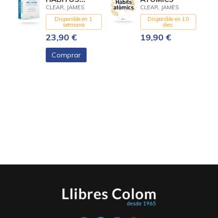
(HÁBITOS
CLEAR, JAMES
CLEAR, JAMES
ATÓMICOS +
Disponible en 1
Disponible en 10
DIARIO DE
setmana
dies
HÁBITOS)
23,90 €
19,90 €
Comprar