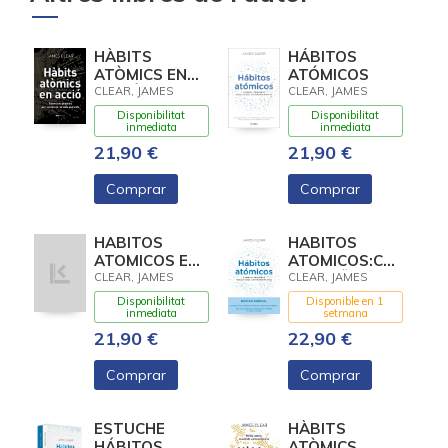
HÀBITS
HÁBITOS
ATÒMICS EN
ATÓMICOS
ACCIÓ
CLEAR, JAMES
CLEAR, JAMES
Disponibilitat
Disponibilitat
inmediata
inmediata
21,90 €
21,90 €
Comprar
Comprar
HABITOS
HABITOS
ATOMICOS EN
ATOMICOS:CAMBIO
ACCION:EJERCICIOS
PEQUEÑOS,
CLEAR, JAMES
CLEAR, JAMES
SENCILLOS
RESULTADOS
Disponibilitat
Disponible en 1
PARA
inmediata
setmana
21,90 €
22,90 €
Comprar
Comprar
ESTUCHE
HÀBITS
HÁBITOS
ATÒMICS