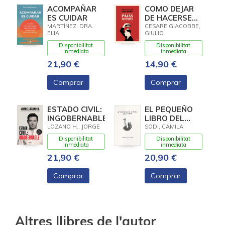
ACOMPAÑAR
COMO DEJAR
ES CUIDAR
DE HACERSE
PAJAS
MARTÍNEZ, DRA.
CESARE GIACOBBE,
ELIA
GIULIO
MENTALES
Disponibilitat
Disponibilitat
inmediata
inmediata
21,90 €
14,90 €
Comprar
Comprar
ESTADO CIVIL:
EL PEQUEÑO
INGOBERNABLE
LIBRO DEL
DUELO
LOZANO H., JORGE
SODI, CAMILA
Disponibilitat
Disponibilitat
inmediata
inmediata
21,90 €
20,90 €
Comprar
Comprar
Altres llibres de l'autor