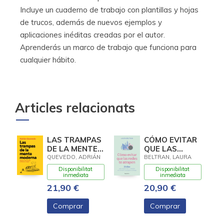
Incluye un cuaderno de trabajo con plantillas y hojas
de trucos, además de nuevos ejemplos y
aplicaciones inéditas creadas por el autor.
Aprenderás un marco de trabajo que funciona para
cualquier hábito.
Articles relacionats
LAS TRAMPAS
CÓMO EVITAR
DE LA MENTE
QUE LAS
MODERNA
REDES TE
QUEVEDO, ADRIÁN
BELTRAN, LAURA
ATRAPEN
Disponibilitat
Disponibilitat
inmediata
inmediata
21,90 €
20,90 €
Comprar
Comprar