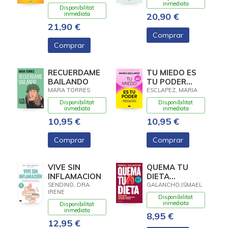
inmediata
Disponibilitat
inmediata
20,90 €
21,90 €
Comprar
Comprar
RECUERDAME
TU MIEDO ES
BAILANDO
TU PODER
(LIMITADA)
MARA TORRES
ESCLAPEZ, MARIA
Disponibilitat
Disponibilitat
inmediata
inmediata
10,95 €
10,95 €
Comprar
Comprar
VIVE SIN
QUEMA TU
INFLAMACION
DIETA
(LIMITED)
SENDINO, DRA.
GALANCHO,ISMAEL
IRENE
Disponibilitat
inmediata
Disponibilitat
inmediata
8,95 €
12,95 €