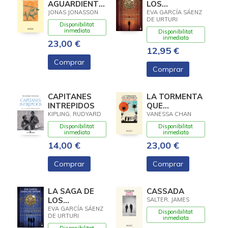
AGUARDIENTE
LOS
BENDITO DE
LONGEVOS 1.
JONAS JONASSON
EVA GARCÍA SÁENZ
DE URTURI
ALGOT Y ANNA
LA VIEJA
Disponibilitat
STINA
FAMILIA
inmediata
Disponibilitat
inmediata
23,00 €
12,95 €
Comprar
Comprar
CAPITANES
LA TORMENTA
INTREPIDOS
QUE
DESATAMOS
KIPLING, RUDYARD
VANESSA CHAN
Disponibilitat
Disponibilitat
inmediata
inmediata
14,00 €
23,00 €
Comprar
Comprar
LA SAGA DE
CASSADA
LOS
SALTER, JAMES
LONGEVOS 3.
EVA GARCÍA SÁENZ
Disponibilitat
DE URTURI
EL CAMINO
inmediata
DEL PADRE
Disponibilitat