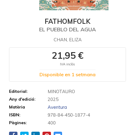
FATHOMFOLK
EL PUEBLO DEL AGUA
CHAN, ELIZA
21,95 €
IVA inclós
Disponible en 1 setmana
Editorial:
MINOTAURO
Any d'edició:
2025
Matèria
Aventura
ISBN:
978-84-450-1877-4
Pàgines:
400