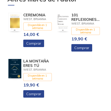
CEREMONIA
101
REFLEXIONES
WIEST, BRIANNA
QUE
WIEST, BRIANNA
Disponible en 1
CAMBIARÁN
setmana
Disponible en 1
TU FORMA DE
setmana
14,00 €
PENSAR
19,90 €
Comprar
Comprar
LA MONTAÑA
ERES TÚ
WIEST, BRIANNA
Disponible en 1
setmana
19,90 €
Comprar