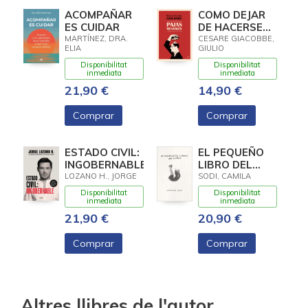
ACOMPAÑAR
COMO DEJAR
ES CUIDAR
DE HACERSE
PAJAS
MARTÍNEZ, DRA.
CESARE GIACOBBE,
ELIA
GIULIO
MENTALES
Disponibilitat
Disponibilitat
inmediata
inmediata
21,90 €
14,90 €
Comprar
Comprar
ESTADO CIVIL:
EL PEQUEÑO
INGOBERNABLE
LIBRO DEL
DUELO
LOZANO H., JORGE
SODI, CAMILA
Disponibilitat
Disponibilitat
inmediata
inmediata
21,90 €
20,90 €
Comprar
Comprar
Altres llibres de l'autor