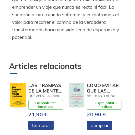
emprender un viaje que nunca es recto ni fácil. La
sanación ocurre cuando soltamos y encontramos el
valor para recorrer el camino de la verdadera
transformación hacia una vida llena de esperanza y
potencial.
Articles relacionats
LAS TRAMPAS
CÓMO EVITAR
DE LA MENTE
QUE LAS
MODERNA
REDES TE
QUEVEDO, ADRIÁN
BELTRAN, LAURA
ATRAPEN
Disponibilitat
Disponibilitat
inmediata
inmediata
21,90 €
20,90 €
Comprar
Comprar