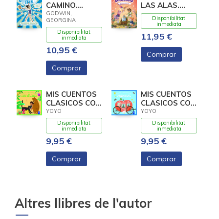
CAMINO.
LAS ALAS.
(GYMNASTICS
(LITTLE
GODWIN,
Disponibilitat
GEORGINA
STAR)
DRAGONS)
inmediata
Disponibilitat
11,95 €
inmediata
10,95 €
Comprar
Comprar
MIS CUENTOS
MIS CUENTOS
CLASICOS CON
CLASICOS CON
TEXTURAS. EL
TEXTURAS.
YOYO
YOYO
LIBRO DE LA
CENICIENTA
Disponibilitat
Disponibilitat
inmediata
inmediata
9,95 €
9,95 €
Comprar
Comprar
Altres llibres de l'autor