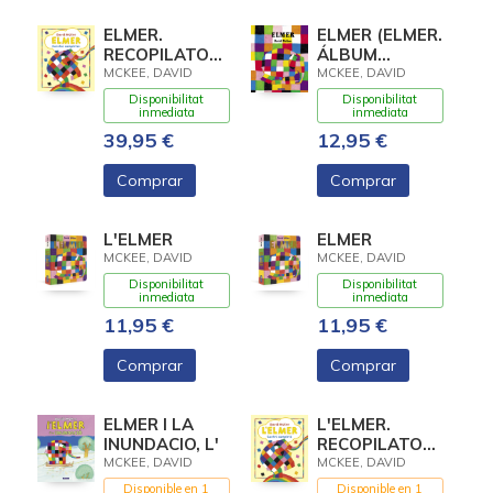
ELMER.
ELMER (ELMER.
RECOPILATORIO
ÁLBUM
DE CUENTOS -
ILUSTRADO)
MCKEE, DAVID
MCKEE, DAVID
ELMER.
Disponibilitat
Disponibilitat
CUENTOS
inmediata
inmediata
COMPLETOS
39,95 €
12,95 €
Comprar
Comprar
L'ELMER
ELMER
MCKEE, DAVID
MCKEE, DAVID
Disponibilitat
Disponibilitat
inmediata
inmediata
11,95 €
11,95 €
Comprar
Comprar
ELMER I LA
L'ELMER.
INUNDACIO, L'
RECOPILATORI
DE CONTES -
MCKEE, DAVID
MCKEE, DAVID
L'ELMER.
Disponible en 1
Disponible en 1