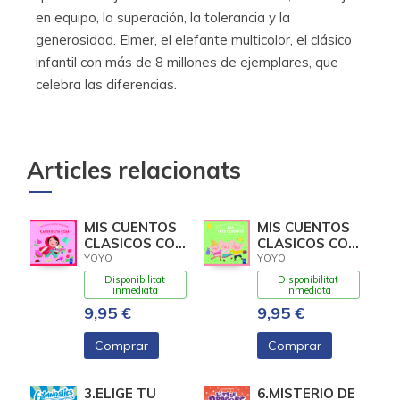
en equipo, la superación, la tolerancia y la
generosidad. Elmer, el elefante multicolor, el clásico
infantil con más de 8 millones de ejemplares, que
celebra las diferencias.
Articles relacionats
MIS CUENTOS
MIS CUENTOS
CLASICOS CON
CLASICOS CON
TEXTURAS.
TEXTURAS.
YOYO
YOYO
CAPERUCITA
LOS TRES
Disponibilitat
Disponibilitat
ROJA
CERDIT
inmediata
inmediata
9,95 €
9,95 €
Comprar
Comprar
3.ELIGE TU
6.MISTERIO DE