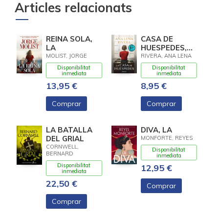
Articles relacionats
REINA SOLA,
CASA DE
LA
HUESPEDES,
LA (EDICION
MOLIST, JORGE
RIVERA, ANA LENA
LIMITADA ·
Disponibilitat
Disponibilitat
VERANO)
inmediata
inmediata
13,95 €
8,95 €
Comprar
Comprar
LA BATALLA
DIVA, LA
DEL GRIAL
MONFORTE, REYES
CORNWELL,
Disponibilitat
BERNARD
inmediata
Disponibilitat
12,95 €
inmediata
22,50 €
Comprar
Comprar