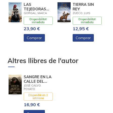
LAS
TIERRA SIN
TEJEDORAS
REY
DEL MAR
GORGAL, MAICA
ZUECO, LUIS
Disponibilitat
Disponibilitat
inmediata
inmediata
23,90 €
12,95 €
Comprar
Comprar
Altres llibres de l'autor
SANGRE EN LA
CALLE DEL
TURCO
JOSÉ CALVO
POYATO
Disponible en 1
setmana
16,90 €