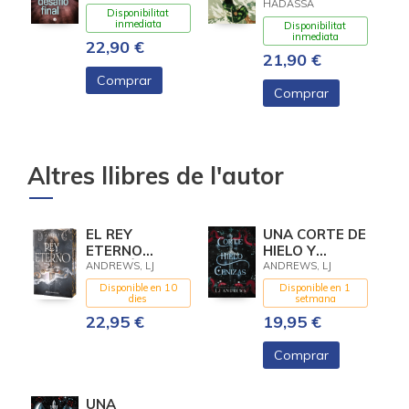
HADASSA
Disponibilitat
inmediata
Disponibilitat
inmediata
22,90 €
21,90 €
Comprar
Comprar
Altres llibres de l'autor
EL REY
UNA CORTE DE
ETERNO
HIELO Y
(EDICIÓN
CENIZAS
ANDREWS, LJ
ANDREWS, LJ
ESPECIAL
Disponible en 10
Disponible en 1
LIMITADA CON
dies
setmana
CANTOS
22,95 €
19,95 €
PINTADOS)
Comprar
UNA