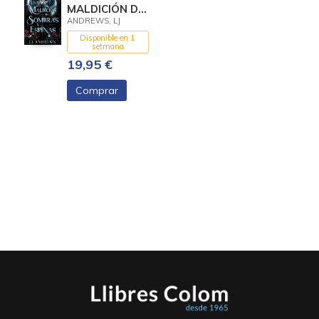
MALDICIÓN DE
SOMBRAS Y
ANDREWS, LJ
ESPINAS
Disponible en 1
setmana
19,95 €
Comprar