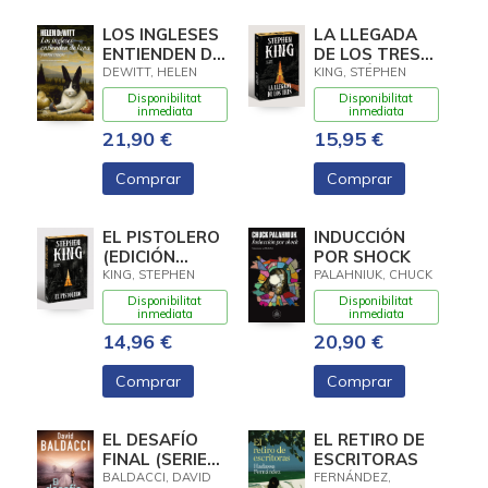
LOS INGLESES
LA LLEGADA
ENTIENDEN DE
DE LOS TRES
LANA (Y
(EDICIÓN
DEWITT, HELEN
KING, STEPHEN
OTROS
CANTOS
Disponibilitat
Disponibilitat
TRUCOS)
TINTADOS) (LA
inmediata
inmediata
TORRE
21,90 €
15,95 €
OSCURA 2)
Comprar
Comprar
EL PISTOLERO
INDUCCIÓN
(EDICIÓN
POR SHOCK
CANTOS
KING, STEPHEN
PALAHNIUK, CHUCK
TINTADOS) (LA
Disponibilitat
Disponibilitat
TORRE
inmediata
inmediata
OSCURA 1)
14,96 €
20,90 €
Comprar
Comprar
EL DESAFÍO
EL RETIRO DE
FINAL (SERIE
ESCRITORAS
ATLEE PINE 4)
BALDACCI, DAVID
FERNÁNDEZ,