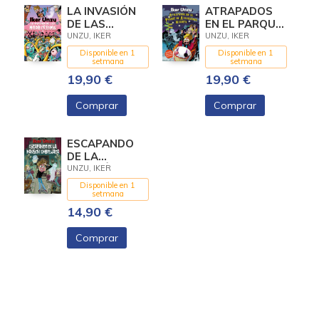
LA INVASIÓN
ATRAPADOS
DE LAS
EN EL PARQUE
MADRESZOMBI
DE
UNZU, IKER
UNZU, IKER
ATRACCIONES
Disponible en 1
Disponible en 1
MALDITO
setmana
setmana
19,90 €
19,90 €
Comprar
Comprar
ESCAPANDO
DE LA
MANSIÓN
UNZU, IKER
EMBRUJADA
Disponible en 1
setmana
14,90 €
Comprar