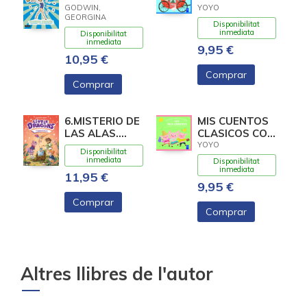
(GYMNASTICS
TEXTURAS.
GODWIN,
YOYO
GEORGINA
STAR)
CENICIENTA
Disponibilitat
inmediata
Disponibilitat
inmediata
9,95 €
10,95 €
Comprar
Comprar
6.MISTERIO DE
MIS CUENTOS
LAS ALAS.
CLASICOS CON
(LITTLE
TEXTURAS.
YOYO
Disponibilitat
DRAGONS)
LOS TRES
inmediata
Disponibilitat
CERDIT
inmediata
11,95 €
9,95 €
Comprar
Comprar
Altres llibres de l'autor