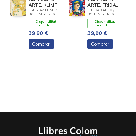
ARTE. KLIMT
ARTE. FRIDA
KAHLO
, GUSTAV KLIMT /
, FRIDA KAHLO /
BOITTAUX, INÉS
BOITTAUX, INÉS
Disponibilitat
Disponibilitat
inmediata
inmediata
39,90 €
39,90 €
Comprar
Comprar