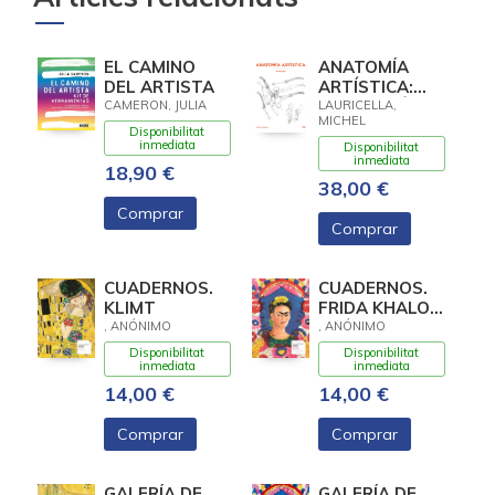
EL CAMINO
ANATOMÍA
DEL ARTISTA
ARTÍSTICA:
ANTOLOGÍA
CAMERON, JULIA
LAURICELLA,
MICHEL
Disponibilitat
inmediata
Disponibilitat
inmediata
18,90 €
38,00 €
Comprar
Comprar
CUADERNOS.
CUADERNOS.
KLIMT
FRIDA KHALO.
EL MARCO
, ANÓNIMO
, ANÓNIMO
Disponibilitat
Disponibilitat
inmediata
inmediata
14,00 €
14,00 €
Comprar
Comprar
GALERÍA DE
GALERÍA DE