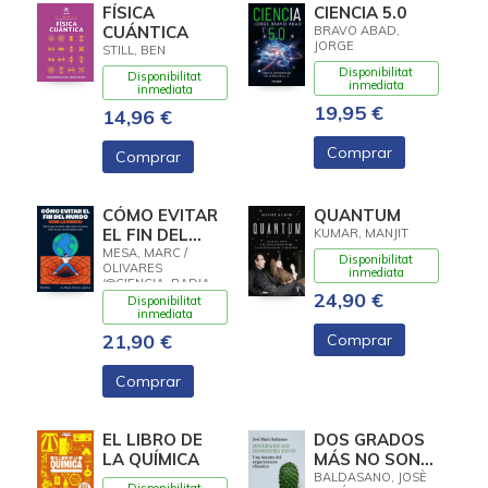
FÍSICA
CIENCIA 5.0
CUÁNTICA
BRAVO ABAD,
JORGE
STILL, BEN
Disponibilitat
Disponibilitat
inmediata
inmediata
19,95 €
14,96 €
Comprar
Comprar
CÓMO EVITAR
QUANTUM
EL FIN DEL
KUMAR, MANJIT
MUNDO (CON
MESA, MARC /
Disponibilitat
OLIVARES
LA FÍSICA)
inmediata
(@CIENCIA_RADIACTIVA),
24,90 €
LEO
Disponibilitat
inmediata
21,90 €
Comprar
Comprar
EL LIBRO DE
DOS GRADOS
LA QUÍMICA
MÁS NO SON
PARA TANTO
BALDASANO, JOSÈ
Disponibilitat