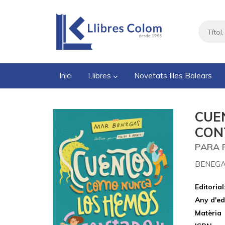
Inici
Llibres
Novetats Illes Balears
CUE
CON
PARA 
BENEGA
Editorial
Any d'ed
Matèria