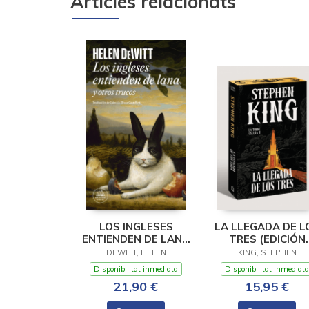
Articles relacionats
LOS INGLESES
LA LLEGADA DE L
ENTIENDEN DE LANA
TRES (EDICIÓN
(Y OTROS TRUCOS)
CANTOS TINTADO
DEWITT, HELEN
KING, STEPHEN
(LA TORRE OSCU
Disponibilitat inmediata
Disponibilitat inmediata
2)
21,90 €
15,95 €