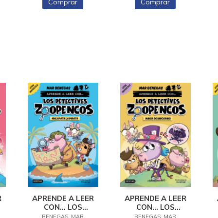
Comprar
Comprar
R
APRENDE A LEER
APRENDE A LEER
CON... LOS
CON... LOS
DETECTIVES
DETECTIVES
BENEGAS, MAR
BENEGAS, MAR