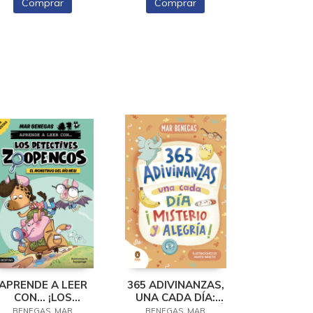
Comprar
Comprar
APRENDE A LEER
365 ADIVINANZAS,
CON... ¡LOS
UNA CADA DÍA:
DETECTIVES
MISTERIO Y ALEGRÍA
BENEGAS, MAR
BENEGAS, MAR