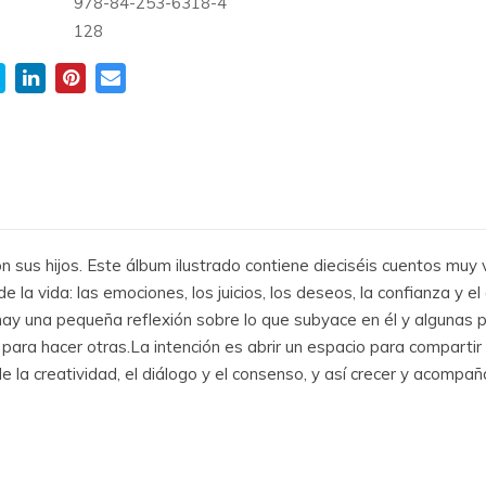
978-84-253-6318-4
128
on sus hijos. Este álbum ilustrado contiene dieciséis cuentos muy
la vida: las emociones, los juicios, los deseos, la confianza y el a
to hay una pequeña reflexión sobre lo que subyace en él y alguna
para hacer otras.La intención es abrir un espacio para compartir
 la creatividad, el diálogo y el consenso, y así crecer y acompaña