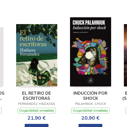
OS
EL RETIRO DE
INDUCCIÓN POR
ESCRITORAS
SHOCK
(S
S)
FERNÁNDEZ, HADASSA
PALAHNIUK, CHUCK
RA
Disponibilitat inmediata
Disponibilitat inmediata
21,90 €
20,90 €