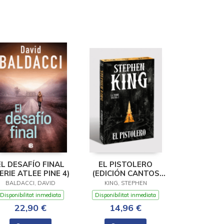
EL DESAFÍO FINAL
EL PISTOLERO
ERIE ATLEE PINE 4)
(EDICIÓN CANTOS
TINTADOS) (LA
BALDACCI, DAVID
KING, STEPHEN
TORRE OSCURA 1)
Disponibilitat inmediata
Disponibilitat inmediata
22,90 €
14,96 €