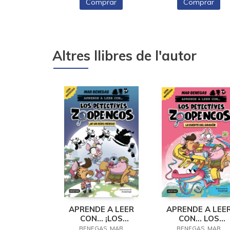
Comprar
Comprar
Altres llibres de l'autor
APRENDE A LEER
APRENDE A LEE
CON... ¡LOS
CON... LOS
DETECTIVES
DETECTIVES
BENEGAS, MAR
BENEGAS, MAR