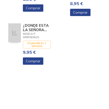
8,95 €
Comprar
Comprar
¿DONDE ESTA
LA SEÑORA
ABEJA?
INGELA P.
ARRHENIUS
Disponible en 1
setmana
9,95 €
Comprar