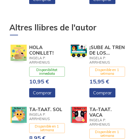
Altres llibres de l'autor
HOLA
¡SUBE AL TREN
CONILLET!
DE LOS
NUMEROS!
INGELA P.
INGELA P.
ARRHENIUS
ARRHENIUS
LIBRO
ACORDEON
Disponibilitat
Disponible en 1
inmediata
setmana
CON R
10,95 €
15,95 €
Comprar
Comprar
TA-TAAT. SOL
TA-TAAT.
VACA
INGELA P.
ARRHENIUS
INGELA P.
ARRHENIUS
Disponible en 1
setmana
Disponible en 1
setmana
8,95 €