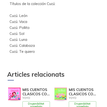
Títulos de la colección Cucú:
Cucú. León
Cucú. Vaca
Cucú. Pollito
Cucú. Sol
Cucú. Luna
Cucú. Calabaza
Cucú. Te quiero
Articles relacionats
MIS CUENTOS
MIS CUENTOS
CLASICOS CON
CLASICOS CON
TEXTURAS.
TEXTURAS.
YOYO
YOYO
CAPERUCITA
LOS TRES
Disponibilitat
Disponibilitat
ROJA
CERDIT
inmediata
inmediata