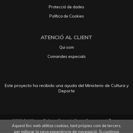
Protecció de dades
Política de Cookies
ATENCIÓ AL CLIENT
Qui som
Comandes especials
Este proyecto ha recibido una ayuda del Ministerio de Cultura y
Deporte
2026 ©
Llibres Colom
. Tots els Drets Reservats |
Grupo
Aquest lloc web utilitza cookies, tant pròpies com de tercers,
Trevenque
per millorar la seva experiència de navegació. Si continua