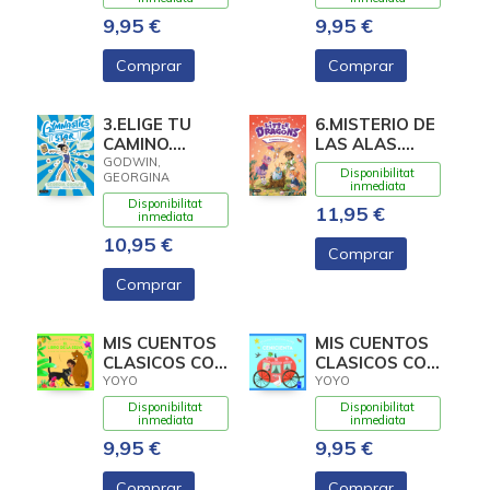
9,95 €
9,95 €
Comprar
Comprar
3.ELIGE TU
6.MISTERIO DE
CAMINO.
LAS ALAS.
(GYMNASTICS
(LITTLE
GODWIN,
Disponibilitat
GEORGINA
STAR)
DRAGONS)
inmediata
Disponibilitat
11,95 €
inmediata
10,95 €
Comprar
Comprar
MIS CUENTOS
MIS CUENTOS
CLASICOS CON
CLASICOS CON
TEXTURAS. EL
TEXTURAS.
YOYO
YOYO
LIBRO DE LA
CENICIENTA
Disponibilitat
Disponibilitat
inmediata
inmediata
9,95 €
9,95 €
Comprar
Comprar