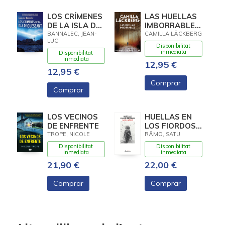
LOS CRÍMENES
LAS HUELLAS
DE LA ISLA DE
IMBORRABLES
OUESSANT
(LOS
BANNALEC, JEAN-
CAMILLA LÄCKBERG
LUC
(COMISARIO
CRIMENES DE
Disponibilitat
DUPIN 13)
FJALLBACK
inmediata
Disponibilitat
inmediata
12,95 €
12,95 €
Comprar
Comprar
LOS VECINOS
HUELLAS EN
DE ENFRENTE
LOS FIORDOS
(HILDUR 1)
TROPE, NICOLE
RÄMÖ, SATU
Disponibilitat
Disponibilitat
inmediata
inmediata
21,90 €
22,00 €
Comprar
Comprar