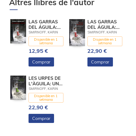
Altres llibres de l'autor
LAS GARRAS
LAS GARRAS
DEL ÁGUILA:
DEL ÁGUILA:
UNA NOVELA
UNA NOVELA
SMIRNOFF, KARIN
SMIRNOFF, KARIN
DE LISBETH
DE LISBETH
Disponible en 1
Disponible en 1
SALANDER
SALANDER
setmana
setmana
(SERIE MILL
12,95 €
22,90 €
Comprar
Comprar
LES URPES DE
L'ÀGUILA: UNA
NOVEL·LA DE
SMIRNOFF, KARIN
LA LISBETH
Disponible en 1
SALANDER
setmana
(SÈRIE
22,90 €
Comprar