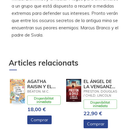
a un grupo que está dispuesto a recurrir a medidas
extremas para defender sus intereses. Pronto verán
que entre los oscuros secretos de la antigua mina se
encuentran sus peores enemigos: Marcus Branco y el
padre de Svala.
Articles relacionats
AGATHA
EL ÁNGEL DE
RAISIN Y EL
LA VENGANZA
DÍA DEL GRAN
(INSPECTOR
BEATON, M.C.
PRESTON, DOUGLAS
/ CHILD, LINCOLN
DILUVIO
PENDERGAST
Disponibilitat
(AGATHA
22)
inmediata
Disponibilitat
inmediata
RAISIN 12)
18,00 €
22,90 €
Comprar
Comprar