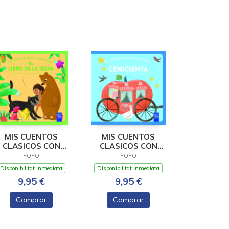
MIS CUENTOS
MIS CUENTOS
CLASICOS CON
CLASICOS CON
XTURAS. EL LIBRO
TEXTURAS.
YOYO
YOYO
DE LA
CENICIENTA
Disponibilitat inmediata
Disponibilitat inmediata
9,95 €
9,95 €
Comprar
Comprar