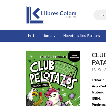
Inici
Llibres
Novetats Illes Balears
CLUB
PAT
FORSHA
Editorial
Any d'ed
Matèria
ISBN:
Pàgines: