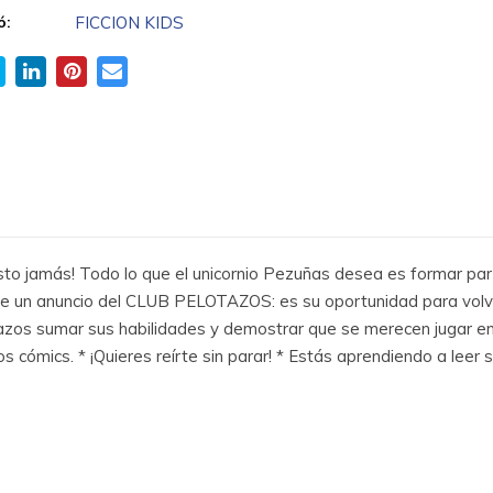
ó:
FICCION KIDS
sto jamás! Todo lo que el unicornio Pezuñas desea es formar part
 ve un anuncio del CLUB PELOTAZOS: es su oportunidad para volve
os sumar sus habilidades y demostrar que se merecen jugar en la 
s cómics. * ¡Quieres reírte sin parar! * Estás aprendiendo a leer s