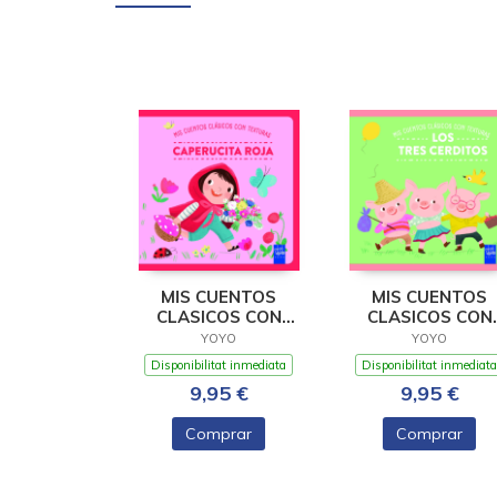
MIS CUENTOS
MIS CUENTOS
CLASICOS CON
CLASICOS CON
TEXTURAS.
TEXTURAS. LOS
YOYO
YOYO
CAPERUCITA ROJA
TRES CERDIT
Disponibilitat inmediata
Disponibilitat inmediata
9,95 €
9,95 €
Comprar
Comprar