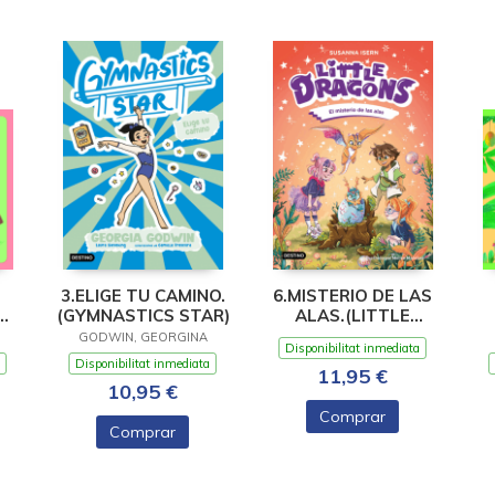
3.ELIGE TU CAMINO.
6.MISTERIO DE LAS
(GYMNASTICS STAR)
ALAS.(LITTLE
DRAGONS)
TE
GODWIN, GEORGINA
Disponibilitat inmediata
Disponibilitat inmediata
11,95 €
10,95 €
Comprar
Comprar