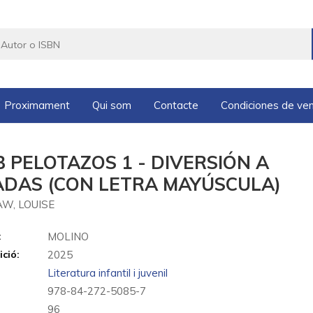
Proximament
Qui som
Contacte
Condiciones de ve
 PELOTAZOS 1 - DIVERSIÓN A
ADAS (CON LETRA MAYÚSCULA)
W, LOUISE
:
MOLINO
ició:
2025
Literatura infantil i juvenil
978-84-272-5085-7
96