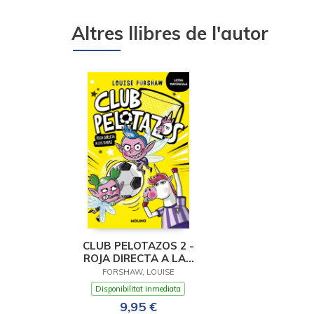
Altres llibres de l'autor
CLUB PELOTAZOS 2 -
ROJA DIRECTA A LAS
HADAS (CON LETRA
FORSHAW, LOUISE
MAYÚSCULA)
Disponibilitat inmediata
9,95 €