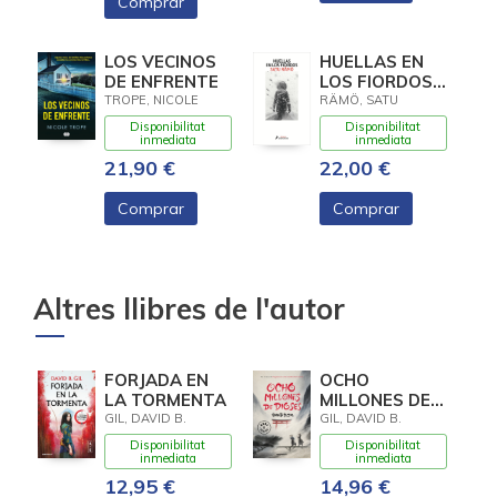
Comprar
LOS VECINOS
HUELLAS EN
DE ENFRENTE
LOS FIORDOS
(HILDUR 1)
TROPE, NICOLE
RÄMÖ, SATU
Disponibilitat
Disponibilitat
inmediata
inmediata
21,90 €
22,00 €
Comprar
Comprar
Altres llibres de l'autor
FORJADA EN
OCHO
LA TORMENTA
MILLONES DE
DIOSES
GIL, DAVID B.
GIL, DAVID B.
Disponibilitat
Disponibilitat
inmediata
inmediata
12,95 €
14,96 €