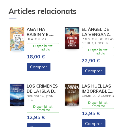
Articles relacionats
AGATHA
EL ÁNGEL DE
RAISIN Y EL
LA VENGANZA
DÍA DEL GRAN
(INSPECTOR
BEATON, M.C.
PRESTON, DOUGLAS
/ CHILD, LINCOLN
DILUVIO
PENDERGAST
Disponibilitat
(AGATHA
22)
inmediata
Disponibilitat
inmediata
RAISIN 12)
18,00 €
22,90 €
Comprar
Comprar
LOS CRÍMENES
LAS HUELLAS
DE LA ISLA DE
IMBORRABLES
OUESSANT
(LOS
BANNALEC, JEAN-
CAMILLA LÄCKBERG
LUC
(COMISARIO
CRIMENES DE
Disponibilitat
DUPIN 13)
FJALLBACK
inmediata
Disponibilitat
inmediata
12,95 €
12,95 €
Comprar