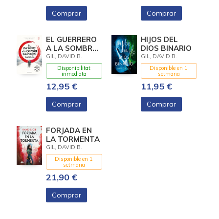
Comprar
Comprar
EL GUERRERO
HIJOS DEL
A LA SOMBRA
DIOS BINARIO
DEL CEREZO
GIL, DAVID B.
GIL, DAVID B.
Disponibilitat
Disponible en 1
inmediata
setmana
12,95 €
11,95 €
Comprar
Comprar
FORJADA EN
LA TORMENTA
GIL, DAVID B.
Disponible en 1
setmana
21,90 €
Comprar