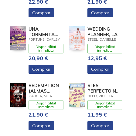
22,90 €
21,90 €
Comprar
Comprar
UNA
WEDDING
TORMENTA
PLANNER, LA
PERFECTA
FORTUNE, CARLEY
STEEL, DANIELLE
Disponibilitat
Disponibilitat
inmediata
inmediata
20,90 €
12,95 €
Comprar
Comprar
REDEMPTION
SI ES
(ALMAS
PERFECTO NO
LETALES 1)
ES AMOR
GARCÍA, MILA
REED, VIOLETA
Disponibilitat
Disponibilitat
inmediata
inmediata
21,90 €
11,95 €
Comprar
Comprar