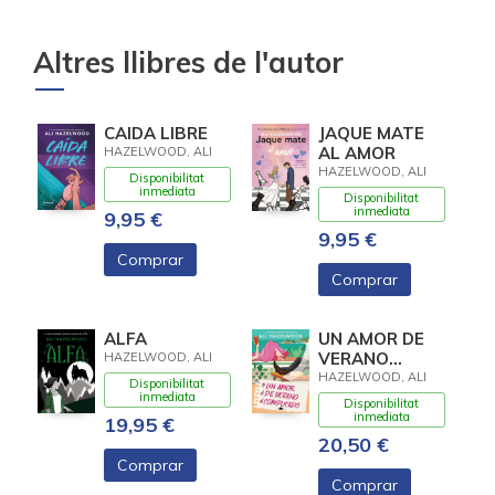
Altres llibres de l'autor
CAIDA LIBRE
JAQUE MATE
AL AMOR
HAZELWOOD, ALI
HAZELWOOD, ALI
Disponibilitat
inmediata
Disponibilitat
inmediata
9,95 €
9,95 €
Comprar
Comprar
ALFA
UN AMOR DE
VERANO
HAZELWOOD, ALI
COMPLICADO
HAZELWOOD, ALI
Disponibilitat
inmediata
Disponibilitat
inmediata
19,95 €
20,50 €
Comprar
Comprar