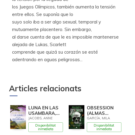
los Juegos Olímpicos, también aumenta la tensión
entre ellos. Se suponía que lo
suyo solo iba a ser algo sexual, temporal y
mutuamente placentero. Sin embargo,
al darse cuenta de que le es imposible mantenerse
alejada de Lukas, Scarlett
comprende que quizá su corazón se esté
adentrando en aguas peligrosas...
Articles relacionats
LUNA EN LAS
OBSESSION
USAMBARA,
(ALMAS
LA (SUEÑOS
LETALES 2)
JACOBS, ANNE
GARCÍA, MILA
DE AFRICA 2)
Disponibilitat
Disponibilitat
inmediata
inmediata