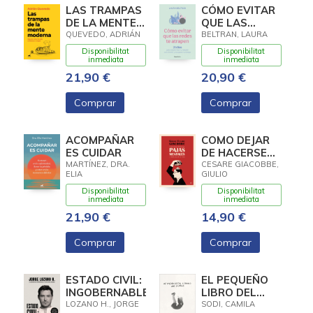
LAS TRAMPAS
CÓMO EVITAR
DE LA MENTE
QUE LAS
MODERNA
REDES TE
QUEVEDO, ADRIÁN
BELTRAN, LAURA
ATRAPEN
Disponibilitat
Disponibilitat
inmediata
inmediata
21,90 €
20,90 €
Comprar
Comprar
ACOMPAÑAR
COMO DEJAR
ES CUIDAR
DE HACERSE
PAJAS
MARTÍNEZ, DRA.
CESARE GIACOBBE,
ELIA
GIULIO
MENTALES
Disponibilitat
Disponibilitat
inmediata
inmediata
21,90 €
14,90 €
Comprar
Comprar
ESTADO CIVIL:
EL PEQUEÑO
INGOBERNABLE
LIBRO DEL
DUELO
LOZANO H., JORGE
SODI, CAMILA