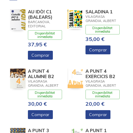
AU IDÒ! C1
SALADINA 1
(BALEARS)
VILAGRASA
GRANDIA, ALBERT
BARCANOVA,
EDITORIAL
Disponibilitat
inmediata
Disponibilitat
inmediata
35,00 €
37,95 €
Comprar
Comprar
A PUNT 4
A PUNT 4
ALUMNE B2
EXERCICIS B2
VILAGRASA
VILAGRASA
GRANDIA, ALBERT
GRANDIA, ALBERT
Disponibilitat
Disponibilitat
inmediata
inmediata
30,00 €
20,00 €
Comprar
Comprar
A PUNT 3
A PUNT 1