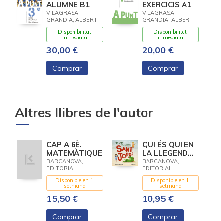
ALUMNE B1
EXERCICIS A1
VILAGRASA
VILAGRASA
GRANDIA, ALBERT
GRANDIA, ALBERT
Disponibilitat
Disponibilitat
inmediata
inmediata
30,00 €
20,00 €
Comprar
Comprar
Altres llibres de l'autor
CAP A 6È.
QUI ÉS QUI EN
MATEMÀTIQUES
LA LLEGENDA
DE SANT JORDI
BARCANOVA,
BARCANOVA,
EDITORIAL
EDITORIAL
Disponible en 1
Disponible en 1
setmana
setmana
15,50 €
10,95 €
Comprar
Comprar