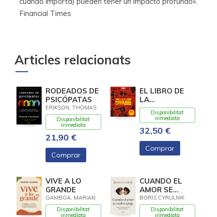
cuando importa) pueden tener un impacto profundo».
Financial Times
Articles relacionats
RODEADOS DE
EL LIBRO DE
PSICÓPATAS
LA
PSICOLOGÍA. 8ª
ERIKSON, THOMAS
Disponibilitat
EDICIÓN
inmediata
Disponibilitat
ACTUALIZADA
inmediata
32,50 €
21,90 €
Comprar
Comprar
VIVE A LO
CUANDO EL
GRANDE
AMOR SE
VUELVE APEGO
GAMBOA, MARIAN
BORIS CYRULNIK
Disponibilitat
Disponibilitat
inmediata
inmediata