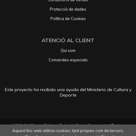
Protecció de dades
Política de Cookies
ATENCIÓ AL CLIENT
Qui som
Comandes especials
Este proyecto ha recibido una ayuda del Ministerio de Cultura y
Deporte
2026 ©
Llibres Colom
. Tots els Drets Reservats |
Grupo
Aquest lloc web utilitza cookies, tant pròpies com de tercers,
Trevenque