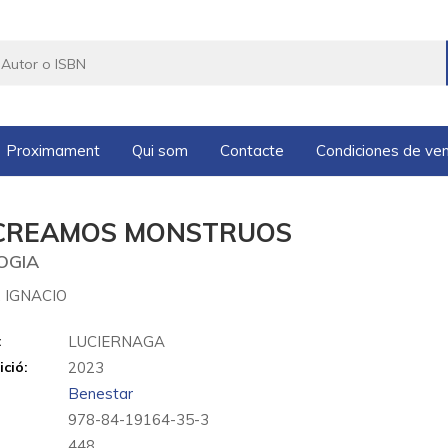
Proximament
Qui som
Contacte
Condiciones de ve
 CREAMOS MONSTRUOS
OGIA
 IGNACIO
:
LUCIERNAGA
ició:
2023
Benestar
978-84-19164-35-3
448