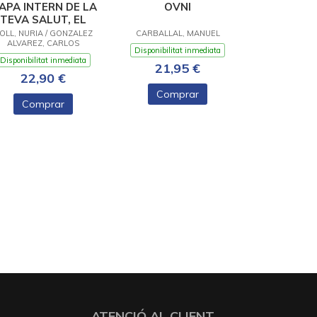
APA INTERN DE LA
OVNI
TEVA SALUT, EL
OLL, NURIA / GONZALEZ
CARBALLAL, MANUEL
ALVAREZ, CARLOS
Disponibilitat inmediata
Disponibilitat inmediata
21,95 €
22,90 €
Comprar
Comprar
ATENCIÓ AL CLIENT