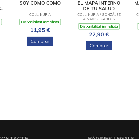
SOY COMO COMO
EL MAPA INTERNO
M
S
DE TU SALUD
COLL, NURIA
COLL, NURIA / GONZÁLEZ
C
ALVAREZ, CARLOS
Disponibilitat inmediata
Disponibilitat inmediata
11,95 €
22,90 €
Comprar
Comprar
CONTACTE
PÀGINES LEGALS