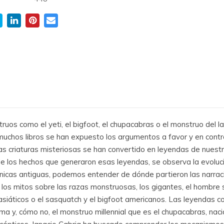
uos como el yeti, el bigfoot, el chupacabras o el monstruo del 
 muchos libros se han expuesto los argumentos a favor y en contr
s criaturas misteriosas se han convertido en leyendas de nuestr
a de los hechos que generaron esas leyendas, se observa la evoluc
rónicas antiguas, podemos entender de dónde partieron las narraci
o los mitos sobre las razas monstruosas, los gigantes, el hombre
 asiáticos o el sasquatch y el bigfoot americanos. Las leyendas
sma y, cómo no, el monstruo millennial que es el chupacabras, nacid