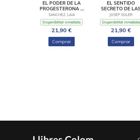
EL PODER DE LA
EL SENTIDO
PROGESTERONA A
SECRETO DE LA
PARTIR DE LOS 40
PALABRAS
SANCHEZ, LAIA
JOSEP SOLER
Disponibilitat inmediata
Disponibilitat inmediata
21,90 €
21,90 €
Comprar
Comprar