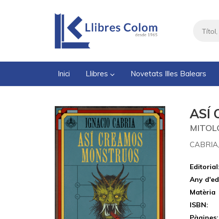
Inici
Llibres
Novetats Illes Balears
ASÍ
MITOL
CABRIA,
Editorial
Any d'ed
Matèria
ISBN:
Pàgines: