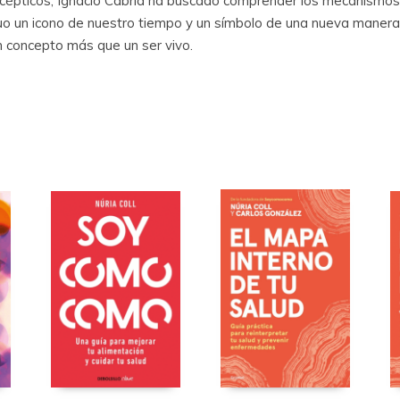
scépticos, Ignacio Cabria ha buscado comprender los mecanismos c
o un icono de nuestro tiempo y un símbolo de una nueva manera
un concepto más que un ser vivo.