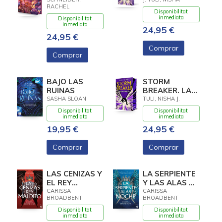
RACHEL
Disponibilitat
inmediata
Disponibilitat
inmediata
24,95 €
24,95 €
Comprar
Comprar
BAJO LAS
STORM
RUINAS
BREAKER. LA
TRENCATEMPESTES
SASHA SLOAN
TULI, NISHA J.
Disponibilitat
Disponibilitat
inmediata
inmediata
19,95 €
24,95 €
Comprar
Comprar
LAS CENIZAS Y
LA SERPIENTE
EL REY
Y LAS ALAS DE
MALDITO
LA NOCHE
CARISSA
CARISSA
BROADBENT
BROADBENT
Disponibilitat
Disponibilitat
inmediata
inmediata