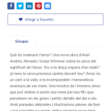
Afegir a favorits
Sinopsi
Què és realment l'amor? Una nova obra d'Ariel
Andrés Almada i Sonja Wimmer sobre la cerca del
significat de l'amor. Ets a la dolça espera d'un nadó?
Ja tens la seva preciosa careta davant teu? Amor és
un cant a la vida, a la incomparable i meravellosa
aventura de ser mare. Una mostra de l´immens amor
que pot arribar a sentir una mare pel seu fill i que
percebem en els grans i petits detalls del dia a dia.
Amb paraules delicades i il·lustracions plenes de llum
i que conviden a somiar, arriba aquesta nova obra