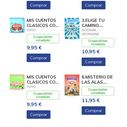
Comprar
Comprar
MIS CUENTOS
3.ELIGE TU
CLASICOS CON
CAMINO.
TEXTURAS.
(GYMNASTICS
YOYO
GODWIN,
GEORGINA
CENICIENTA
STAR)
Disponibilitat
inmediata
Disponibilitat
inmediata
9,95 €
10,95 €
Comprar
Comprar
MIS CUENTOS
6.MISTERIO DE
CLASICOS CON
LAS ALAS.
TEXTURAS.
(LITTLE
YOYO
Disponibilitat
LOS TRES
DRAGONS)
inmediata
Disponibilitat
CERDIT
inmediata
11,95 €
9,95 €
Comprar
Comprar