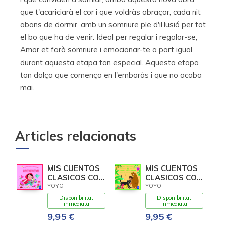
que t'acariciarà el cor i que voldràs abraçar, cada nit
abans de dormir, amb un somriure ple d'il·lusió per tot
el bo que ha de venir. Ideal per regalar i regalar-se,
Amor et farà somriure i emocionar-te a part igual
durant aquesta etapa tan especial. Aquesta etapa
tan dolça que comença en l'embaràs i que no acaba
mai.
Articles relacionats
MIS CUENTOS
MIS CUENTOS
CLASICOS CON
CLASICOS CON
TEXTURAS.
TEXTURAS. EL
YOYO
YOYO
CAPERUCITA
LIBRO DE LA
Disponibilitat
Disponibilitat
ROJA
inmediata
inmediata
9,95 €
9,95 €