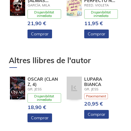
(ALMAS
PERFECTO NO
LETALES 1)
ES AMOR
GARCÍA, MILA
REED, VIOLETA
Disponibilitat
Disponibilitat
inmediata
inmediata
21,90 €
11,95 €
Comprar
Comprar
Altres llibres de l'autor
OSCAR (CLAN
LUPARA
Z, 4)
BIANCA
GR, JESS
GR, JESS
Disponibilitat
Proximament
inmediata
20,95 €
18,90 €
Comprar
Comprar