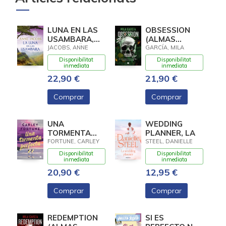
LUNA EN LAS
OBSESSION
USAMBARA,
(ALMAS
LA (SUEÑOS
LETALES 2)
JACOBS, ANNE
GARCÍA, MILA
DE AFRICA 2)
Disponibilitat
Disponibilitat
inmediata
inmediata
22,90 €
21,90 €
Comprar
Comprar
UNA
WEDDING
TORMENTA
PLANNER, LA
PERFECTA
FORTUNE, CARLEY
STEEL, DANIELLE
Disponibilitat
Disponibilitat
inmediata
inmediata
20,90 €
12,95 €
Comprar
Comprar
REDEMPTION
SI ES