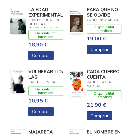
LA EDAD
PARA QUE NO
EXPERIMENTAL
SE OLVIDE
ERRI DE LUCA, ERRI
CAROLINE DARIAN
DE LUCA /
Disponibilitat
FRESSANGE, INES
inmediata
DE LA
Disponibilitat
inmediata
19,00 €
18,90 €
Comprar
Comprar
VULNERABILIDADES,
CADA CUERPO
LAS
CUENTA
SASTRE, ELVIRA
BARBIE LATZA
NADEAU
Disponibilitat
inmediata
Disponibilitat
inmediata
10,95 €
21,90 €
Comprar
Comprar
MAJARETA
EL NOMBRE EN