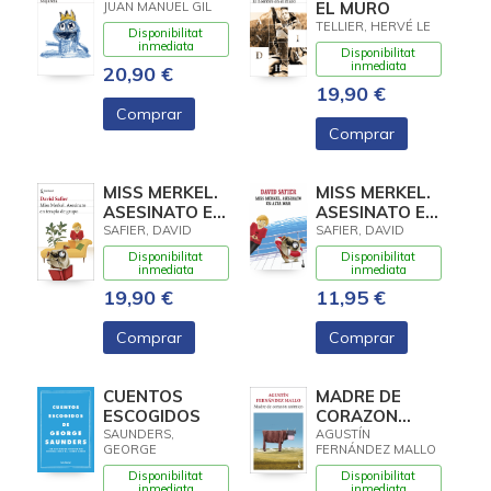
EL MURO
JUAN MANUEL GIL
TELLIER, HERVÉ LE
Disponibilitat
inmediata
Disponibilitat
inmediata
20,90 €
19,90 €
Comprar
Comprar
MISS MERKEL.
MISS MERKEL.
ASESINATO EN
ASESINATO EN
TERAPIA DE
ALTA MAR
SAFIER, DAVID
SAFIER, DAVID
GRUPO
Disponibilitat
Disponibilitat
inmediata
inmediata
19,90 €
11,95 €
Comprar
Comprar
CUENTOS
MADRE DE
ESCOGIDOS
CORAZON
ATOMICO
SAUNDERS,
AGUSTÍN
GEORGE
FERNÁNDEZ MALLO
Disponibilitat
Disponibilitat
inmediata
inmediata