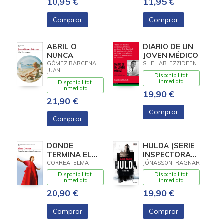
10,95 €
11,95 €
Comprar
Comprar
ABRIL O
DIARIO DE UN
NUNCA
JOVEN MÉDICO
GÓMEZ BÁRCENA,
SHEHAB, EZZIDEEN
JUAN
Disponibilitat
inmediata
Disponibilitat
inmediata
19,90 €
21,90 €
Comprar
Comprar
DONDE
HULDA (SERIE
TERMINA EL
INSPECTORA
VERANO
HULDA 4)
CORREA, ELMA
JÓNASSON, RAGNAR
Disponibilitat
Disponibilitat
inmediata
inmediata
20,90 €
19,90 €
Comprar
Comprar