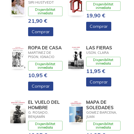
SIRI HUSTVEDT
Disponibilitat
inmediata
Disponibilitat
inmediata
19,90 €
21,90 €
Comprar
Comprar
ROPA DE CASA
LAS FIERAS
MARTINEZ DE
USON, CLARA
PISON, IGNACIO
Disponibilitat
inmediata
Disponibilitat
inmediata
11,95 €
10,95 €
Comprar
Comprar
EL VUELO DEL
MAPA DE
HOMBRE
SOLEDADES
G. ROSADO,
GOMEZ BARCENA,
BENJAMÍN
JUAN
Disponibilitat
Disponibilitat
inmediata
inmediata