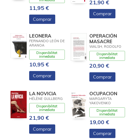
inmediata
21,90 €
11,95 €
Comprar
Comprar
LEONERA
OPERACIÓN
MASACRE
FERNANDO LEÓN DE
ARANOA
WALSH, RODOLFO
Disponibilitat
Disponibilitat
inmediata
inmediata
10,95 €
20,90 €
Comprar
Comprar
LA NOVICIA
OCUPACION
HÉLÈNE GULLBERG
MARGARYTA
YAKOVENKO
Disponibilitat
inmediata
Disponibilitat
inmediata
21,90 €
19,00 €
Comprar
Comprar