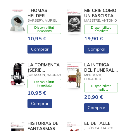
THOMAS
ME CRIE COMO
HELDER
UN FASCISTA
BARBERY, MURIEL
MAESTRE, ANTONIO
Disponibilitat
Disponibilitat
inmediata
inmediata
10,95 €
19,90 €
Comprar
Comprar
LA TORMENTA
LA INTRIGA
(SERIE
DEL FUNERAL
INSPECTORA
INCONVENIENTE
JÓNASSON, RAGNAR
MENDOZA,
EDUARDO
HULDA, 3)
Disponibilitat
inmediata
Disponibilitat
inmediata
10,95 €
20,90 €
Comprar
Comprar
HISTORIAS DE
EL DETALLE
FANTASMAS
JESÚS CARRASCO