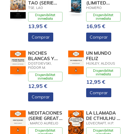
TAO (SERIE
(LIMITED
GREAT IDEAS)
CANTOS
TSE, LAO
HOMERO
TINTADOS)
Disponibilitat
Disponibilitat
inmediata
inmediata
13,95 €
16,95 €
Comprar
Comprar
NOCHES
UN MUNDO
BLANCAS Y
FELIZ
OTROS
DOSTOIEVSKI,
HUXLEY, ALDOUS
FIÓDOR M.
CUENTOS
Disponibilitat
inmediata
Disponibilitat
inmediata
12,95 €
12,95 €
Comprar
Comprar
MEDITACIONES
LA LLAMADA
(SERIE GREAT
DE CTHULHU Y
IDEAS)
OTROS
, MARCO AURELIO
LOVECRAFT, H.P.
CUENTOS
Disponibilitat
Disponibilitat