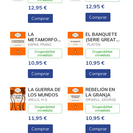
inmediata
12,95 €
12,95 €
Comprar
Comprar
LA
EL BANQUETE
METAMORFOSIS
(SERIE GREAT
Y OTROS
IDEAS)
KAFKA, FRANZ
, PLATÓN
CUENTOS
Disponibilitat
Disponibilitat
inmediata
inmediata
10,95 €
10,95 €
Comprar
Comprar
LA GUERRA DE
REBELIÓN EN
LOS MUNDOS
LA GRANJA
WELLS, H.G.
ORWELL, GEORGE
Disponibilitat
Disponibilitat
inmediata
inmediata
11,95 €
10,95 €
Comprar
Comprar