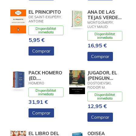
EL PRINCIPITO
ANA DE LAS
TEJAS VERDES
DE SAINT-EXUPÉRY,
ANTOINE
(EDICIÓN
MONTGOMERY,
LUCY MAUD
ESPECIAL EN
Disponibilitat
inmediata
TAPA DURA)
Disponibilitat
inmediata
5,95 €
16,95 €
Comprar
Comprar
PACK HOMERO
JUGADOR, EL
(ED.
(PENGUIN
CONMEMORATIVA)
CLASICOS)
HOMERO
DOSTOIEVSKI,
FIODOR M.
Disponibilitat
inmediata
Disponibilitat
inmediata
31,91 €
12,95 €
Comprar
Comprar
EL LIBRO DEL
ODISEA