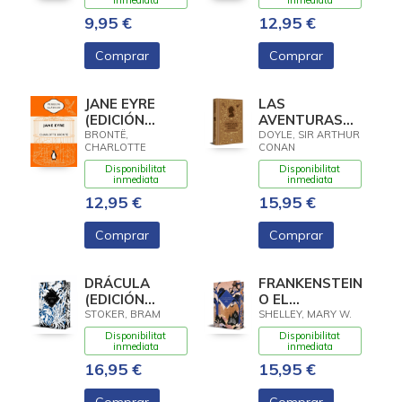
(EDICIÓN
inmediata
inmediata
CONMEMORATIVA)
9,95 €
12,95 €
Comprar
Comprar
JANE EYRE
LAS
(EDICIÓN
AVENTURAS
CONMEMORATIVA)
DE SHERLOCK
BRONTË,
DOYLE, SIR ARTHUR
CHARLOTTE
CONAN
HOLMES
(EDICIÓN
Disponibilitat
Disponibilitat
inmediata
inmediata
ESPECIAL EN
12,95 €
TAPA DURA)
15,95 €
Comprar
Comprar
DRÁCULA
FRANKENSTEIN
(EDICIÓN
O EL
CANTOS
MODERNO
STOKER, BRAM
SHELLEY, MARY W.
TINTADOS)
PROMETEO
Disponibilitat
Disponibilitat
(EDICIÓN
inmediata
inmediata
CANTOS
16,95 €
15,95 €
TINTADOS)