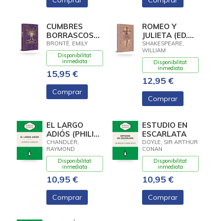
Comprar
Comprar
CUMBRES
ROMEO Y
BORRASCOSAS
JULIETA (ED.
(EDICIÓN
CONMEMORATIVA)
BRONTË, EMILY
SHAKESPEARE,
WILLIAM
ESPECIAL EN
Disponibilitat
TAPA DURA)
inmediata
Disponibilitat
inmediata
15,95 €
12,95 €
Comprar
Comprar
EL LARGO
ESTUDIO EN
ADIÓS (PHILIP
ESCARLATA
MARLOWE 6)
CHANDLER,
DOYLE, SIR ARTHUR
RAYMOND
CONAN
Disponibilitat
Disponibilitat
inmediata
inmediata
10,95 €
10,95 €
Comprar
Comprar