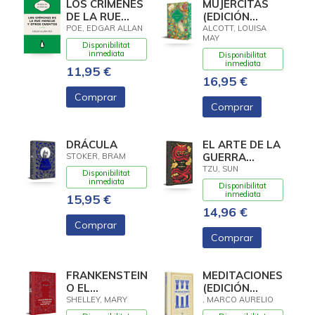
LOS CRÍMENES
MUJERCITAS
DE LA RUE
(EDICIÓN
MORGUE Y
ESPECIAL
POE, EDGAR ALLAN
ALCOTT, LOUISA
MAY
OTROS
LIMITADA)
Disponibilitat
CUENTOS
inmediata
Disponibilitat
inmediata
(FLASH
11,95 €
RELATOS)
16,95 €
Comprar
Comprar
DRÁCULA
EL ARTE DE LA
GUERRA
STOKER, BRAM
(NUEVA
TZU, SUN
Disponibilitat
TRADUCCIÓN)
inmediata
Disponibilitat
(EDICIÓN
inmediata
15,95 €
ESPECIAL EN
14,96 €
TAPA DURA)
Comprar
Comprar
FRANKENSTEIN
MEDITACIONES
O EL
(EDICIÓN
MODERNO
ESPECIAL EN
SHELLEY, MARY
, MARCO AURELIO
PROMETEO
TAPA DURA)