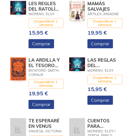
LES REGLES
MAMÁS
DEL RATOLÍ
SALVAJES
PÉREZ
MORENO, ELOY
ARTILES, ARIADNE
(CONTES PER
Disponible en 1
Disponible en 1
A CONTAR
setmana
setmana
ENTRE DOS)
15,95 €
19,95 €
Comprar
Comprar
LA ARDILLA Y
LAS REGLAS
EL TESORO
DEL
PERDIDO
RATONCITO
BICKFORD-SMITH,
MORENO, ELOY
CORALIE
PÉREZ
Disponible en 1
(CUENTOS
setmana
Disponible en 1
setmana
PARA CONTAR
15,95 €
19,95 €
ENTRE DOS)
Comprar
Comprar
TE ESPERARÉ
CUENTOS
EN VENUS
PARA
ENTENDER EL
VINUESA, VICTORIA
MORENO, ELOY /
ZERDA, PABLO