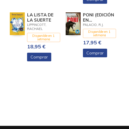
LA LISTA DE
PONI (EDICIÓN
LA SUERTE
EN
CASTELLANO)
LIPPINCOTT,
PALACIO, R.J.
RACHAEL
Disponible en 1
setmana
Disponible en 1
setmana
17,95 €
18,95 €
Comprar
Comprar