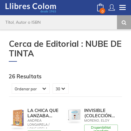
0
Cerca de Editorial : NUBE DE
TINTA
26 Resultats
LA CHICA QUE
INVISIBLE
LANZABA
(COLECCIÓN
VERSOS AL
CUENTOS
ANDREA
MORENO, ELOY
LONGARELA /
AIRE
PARA CONTAR
Disponibilitat
LONGARELA,