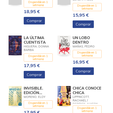
MUNDO 3
Disponible en 1
(ILUSTRADO)
setmana
Disponible en 1
setmana
18,95 €
15,95 €
Comprar
Comprar
LA ÚLTIMA
UN LOBO
CUENTISTA
DENTRO
HIGUERA, DONNA
MAÑAS, PEDRO
BARBA
Disponible en 1
setmana
Disponible en 1
setmana
16,95 €
17,95 €
Comprar
Comprar
INVISIBLE.
CHICA CONOCE
EDICIÓN
CHICA
DORADA
MORENO, ELOY
LIPPINCOTT,
RACHAEL /
LIMITADA
Disponible en 1
DERRICK, ALYSON
setmana
Disponible en 1
setmana
17,95 €