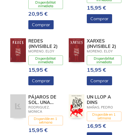
ENTRE DOS)
inmediata
ANDREA
Disponibilitat
inmediata
15,95 €
20,95 €
Comprar
Comprar
REDES
XARXES
(INVISIBLE 2)
(INVISIBLE 2)
MORENO, ELOY
MORENO, ELOY
Disponibilitat
Disponibilitat
inmediata
inmediata
15,95 €
15,95 €
Comprar
Comprar
PÁJAROS DE
UN LLOP A
SOL. UNA
DINS
EMOTIVA Y
RODRIGUEZ,
MAÑAS, PEDRO
MONICA
HONESTA
Disponible en 1
NOVELA
setmana
Disponible en 1
setmana
SOBRE LO QUE
16,95 €
NOS
15,95 €
ARREBATA LA