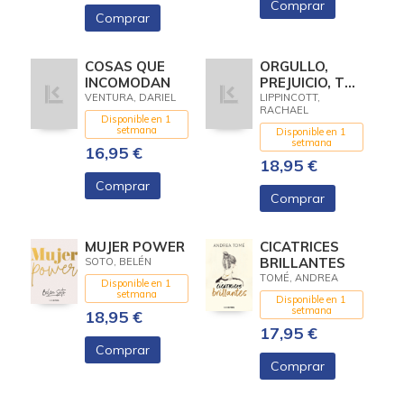
Comprar
GUERRA
Comprar
COSAS QUE
ORGULLO,
INCOMODAN
PREJUICIO, TÚ
Y YO
VENTURA, DARIEL
LIPPINCOTT,
RACHAEL
Disponible en 1
setmana
Disponible en 1
setmana
16,95 €
18,95 €
Comprar
Comprar
MUJER POWER
CICATRICES
BRILLANTES
SOTO, BELÉN
TOMÉ, ANDREA
Disponible en 1
setmana
Disponible en 1
setmana
18,95 €
17,95 €
Comprar
Comprar