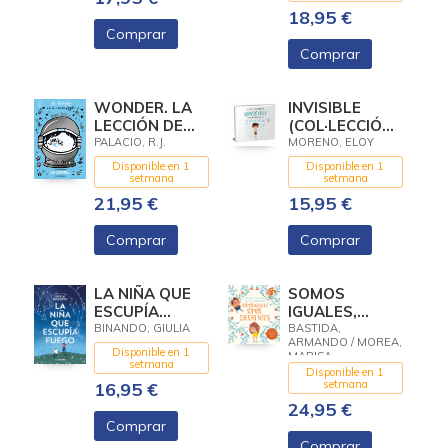
18,95 €
Comprar
Comprar
WONDER. LA
INVISIBLE
LECCIÓN DE
(COL·LECCIÓ
AUGUST
CONTES PER A
PALACIO, R.J.
MORENO, ELOY
(EDICIÓN
CONTAR
Disponible en 1
Disponible en 1
ILUSTRADA
ENTRE DOS)
setmana
setmana
CON
21,95 €
15,95 €
CAPÍTULOS
EXT
Comprar
Comprar
LA NIÑA QUE
SOMOS
ESCUPÍA
IGUALES,
FUEGO
SOMOS
BINANDO, GIULIA
BASTIDA,
ARMANDO / MOREA,
DIFERENTES
Disponible en 1
MARISA
setmana
Disponible en 1
setmana
16,95 €
24,95 €
Comprar
Comprar