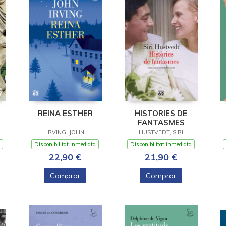
REINA ESTHER
HISTORIES DE
FANTASMES
IRVING, JOHN
HUSTVEDT, SIRI
Disponibilitat inmediata
Disponibilitat inmediata
22,90 €
21,90 €
Comprar
Comprar