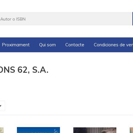
Proximament
Qui som
Contacte
Condiciones de ve
IONS 62, S.A.