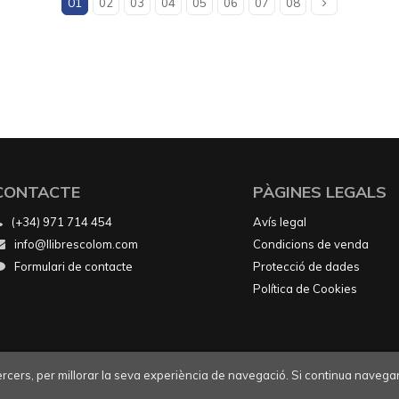
01
02
03
04
05
06
07
08
CONTACTE
PÀGINES LEGALS
(+34) 971 714 454
Avís legal
info@llibrescolom.com
Condicions de venda
Formulari de contacte
Protecció de dades
Política de Cookies
tercers, per millorar la seva experiència de navegació. Si continua navegan