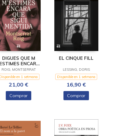
DIGUES QUE M
EL CINQUE FILL
´ESTIMES ENCARA
UE SIGUI MENTIDA
ROIG, MONTSERRAT
LESSING, DORIS
Disponible en 1 setmana
Disponible en 1 setmana
21,00 €
16,90 €
Comprar
Comprar