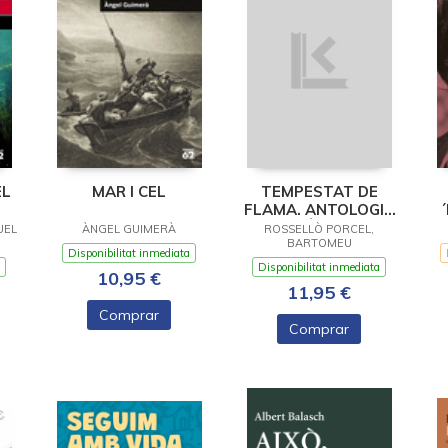
EL
MAR I CEL
TEMPESTAT DE
FLAMA. ANTOLOGIA
POÈTICA
Q
UEL
ÀNGEL GUIMERÀ
ROSSELLÒ PORCEL,
BARTOMEU
Disponibilitat inmediata
Disponibilitat inmediata
10,95 €
11,95 €
Comprar
Comprar