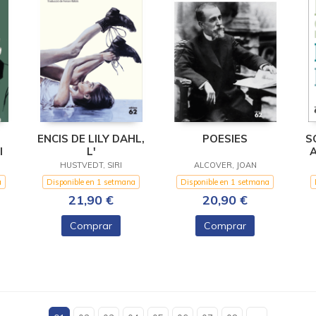
ENCIS DE LILY DAHL,
POESIES
S
I
L'
A
HUSTVEDT, SIRI
ALCOVER, JOAN
a
Disponible en 1 setmana
Disponible en 1 setmana
21,90 €
20,90 €
Comprar
Comprar