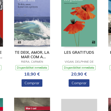
E
TE DEIX, AMOR, LA
LES GRATITUDS
MI
MAR COM A
ET
PENYORA
RIERA, CARMEN
VIGAN, DELPHINE DE
Disponibilitat inmediata
Disponibilitat inmediata
18,90 €
20,90 €
Comprar
Comprar