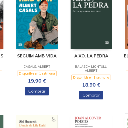
ES
SEGUIM AMB VIDA
AIXO, LA PEDRA
E
CASALS, ALBERT
BALASCH MONTULL,
ALBERT
a
Disponible en 1 setmana
Disponible en 1 setmana
19,90 €
18,90 €
Comprar
Comprar