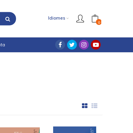
Idiomes
0
nta