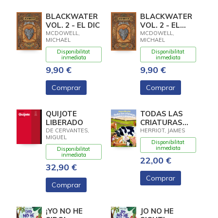
BLACKWATER
BLACKWATER
VOL. 2 - EL DIC
VOL. 2 - EL
DIQUE
MCDOWELL,
MCDOWELL,
MICHAEL
MICHAEL
Disponibilitat
Disponibilitat
inmediata
inmediata
9,90 €
9,90 €
Comprar
Comprar
QUIJOTE
TODAS LAS
LIBERADO
CRIATURAS
GRANDES Y
DE CERVANTES,
HERRIOT, JAMES
MIGUEL
PEQUEÑAS.
Disponibilitat
VOL I
inmediata
Disponibilitat
inmediata
22,00 €
32,90 €
Comprar
Comprar
¡YO NO HE
JO NO HE