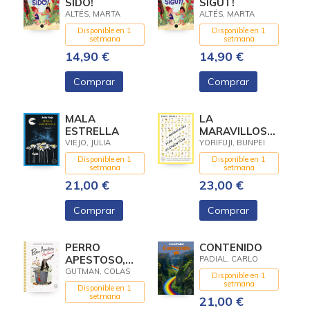
SIDO!
SIGUT!
ALTÉS, MARTA
ALTÉS, MARTA
Disponible en 1
Disponible en 1
setmana
setmana
14,90 €
14,90 €
Comprar
Comprar
MALA
LA
ESTRELLA
MARAVILLOSA
VIDA DE LOS
VIEJO, JULIA
YORIFUJI, BUNPEI
ELEMENTOS
Disponible en 1
Disponible en 1
setmana
setmana
21,00 €
23,00 €
Comprar
Comprar
PERRO
CONTENIDO
APESTOSO,
PADIAL, CARLO
¡FELIZ
GUTMAN, COLAS
Disponible en 1
NAVIDAD!
setmana
Disponible en 1
setmana
21,00 €