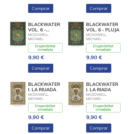
Comprar
Comprar
BLACKWATER
BLACKWATER
VOL. 6 -
VOL. 6 - PLUJA
LLUVIA
MCDOWELL,
MCDOWELL,
MICHAEL
MICHAEL
Disponibilitat
Disponibilitat
inmediata
inmediata
9,90 €
9,90 €
Comprar
Comprar
BLACKWATER
BLACKWATER
I. LA RIUADA
I. LA RIADA
MCDOWELL,
MCDOWELL,
MICHAEL
MICHAEL
Disponibilitat
Disponibilitat
inmediata
inmediata
9,90 €
9,90 €
Comprar
Comprar