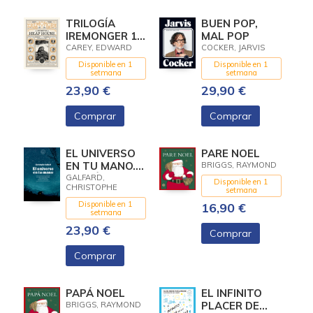
TRILOGÍA
BUEN POP,
IREMONGER 1:
MAL POP
LOS SECRETOS
CAREY, EDWARD
COCKER, JARVIS
DE HEAP
Disponible en 1
Disponible en 1
HOUSE
setmana
setmana
23,90 €
29,90 €
Comprar
Comprar
EL UNIVERSO
PARE NOEL
EN TU MANO.
BRIGGS, RAYMOND
EDICIÓN
GALFARD,
Disponible en 1
CHRISTOPHE
AMPLIADA.
setmana
Disponible en 1
16,90 €
setmana
23,90 €
Comprar
Comprar
PAPÁ NOEL
EL INFINITO
PLACER DE
BRIGGS, RAYMOND