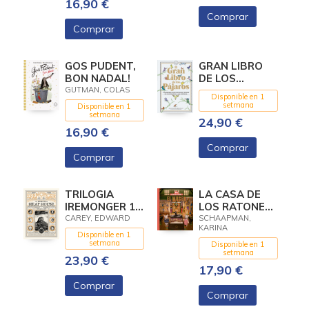
16,90 €
Comprar
Comprar
GOS PUDENT,
GRAN LIBRO
BON NADAL!
DE LOS
PAJAROS, EL
GUTMAN, COLAS
Disponible en 1
setmana
Disponible en 1
setmana
24,90 €
16,90 €
Comprar
Comprar
TRILOGIA
LA CASA DE
IREMONGER 1:
LOS RATONES,
ELS SECRETS
VOLUMEN 6:
CAREY, EDWARD
SCHAAPMAN,
KARINA
DE HEAP
SAM Y JULIA
Disponible en 1
HOUSE
EN EL MUSEO
setmana
Disponible en 1
setmana
23,90 €
17,90 €
Comprar
Comprar