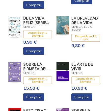
Comprar
Comprar
DE LA VIDA
LA BREVEDAD
FELIZ (SERIE
DE LA VIDA
GREAT IDEAS)
SENECA
SÉNECA, LUCIO
ANNEO
Disponible en 1
setmana
Disponible en 10
dies
8,99 €
9,80 €
Comprar
SOBRE LA
EL ARTE DE
FIRMEZA DEL
VIVIR
SABIO / SOBRE
SÉNECA
SÉNECA
EL OCIO /
Disponible en 1
Disponible en 1
SOBRE LA
setmana
setmana
TRANQUILIDAD
15,50 €
10,90 €
DEL ALMA / SO
Comprar
Comprar
ESTOICISMO
SOBRE LA