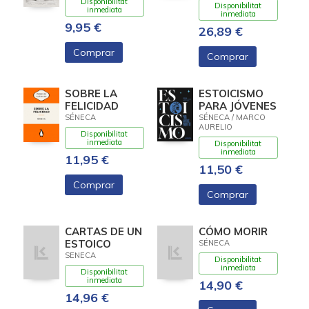
IDEAS)
Disponibilitat
Disponibilitat
inmediata
inmediata
9,95 €
26,89 €
Comprar
Comprar
SOBRE LA
ESTOICISMO
FELICIDAD
PARA JÓVENES
SÉNECA
SÉNECA / MARCO
AURELIO
Disponibilitat
inmediata
Disponibilitat
inmediata
11,95 €
11,50 €
Comprar
Comprar
CARTAS DE UN
CÓMO MORIR
ESTOICO
SÉNECA
SENECA
Disponibilitat
inmediata
Disponibilitat
inmediata
14,90 €
14,96 €