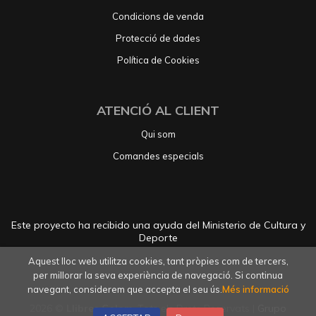
Condicions de venda
Protecció de dades
Política de Cookies
ATENCIÓ AL CLIENT
Qui som
Comandes especials
Este proyecto ha recibido una ayuda del Ministerio de Cultura y
Deporte
Aquest lloc web utilitza cookies, tant pròpies com de tercers,
per millorar la seva experiència de navegació. Si continua
navegant, considerem que accepta el seu ús.
Més informació
2026 ©
Llibres Colom
. Tots els Drets Reservats |
Grupo