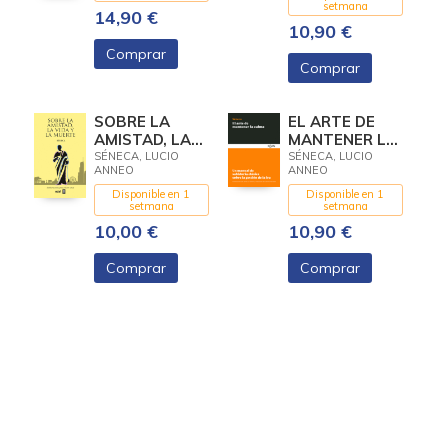
setmana
14,90 €
10,90 €
Comprar
Comprar
SOBRE LA
EL ARTE DE
AMISTAD, LA
MANTENER LA
VIDA Y LA
CALMA
SÉNECA, LUCIO
SÉNECA, LUCIO
ANNEO
ANNEO
MUERTE
Disponible en 1
Disponible en 1
setmana
setmana
10,00 €
10,90 €
Comprar
Comprar