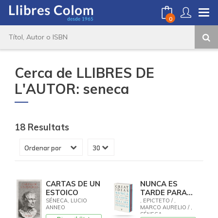
0
Cerca de LLIBRES DE
L'AUTOR: seneca
18 Resultats
CARTAS DE UN
NUNCA ES
ESTOICO
TARDE PARA
SER ESTOICO
SÉNECA, LUCIO
, EPICTETO / ,
ANNEO
MARCO AURELIO / ,
(SERIE GREAT
SÉNECA