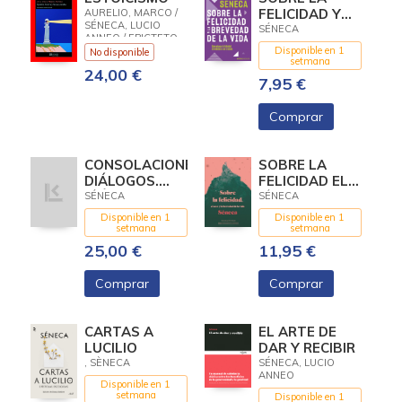
FELICIDAD Y
AURELIO, MARCO /
SÉNECA, LUCIO
LA BREVEDAD
SÉNECA
ANNEO / EPICTETO
DE LA VIDA
Disponible en 1
No disponible
setmana
24,00 €
7,95 €
Comprar
CONSOLACIONES.
SOBRE LA
DIÁLOGOS.
FELICIDAD EL
EPÍSTOLAS
OCIO Y LA
SÉNECA
SÉNECA
MORALES A
BREVEDAD DE
Disponible en 1
Disponible en 1
LUCILIO
LA VIDA
setmana
setmana
25,00 €
11,95 €
Comprar
Comprar
CARTAS A
EL ARTE DE
LUCILIO
DAR Y RECIBIR
, SÈNECA
SÉNECA, LUCIO
ANNEO
Disponible en 1
setmana
Disponible en 1