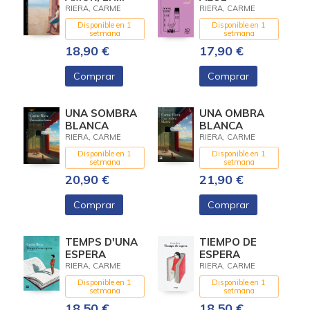
PRENDA EL
RIERA, CARME
RIERA, CARME
MAR
Disponible en 1
Disponible en 1
setmana
setmana
18,90 €
17,90 €
Comprar
Comprar
UNA SOMBRA
UNA OMBRA
BLANCA
BLANCA
RIERA, CARME
RIERA, CARME
Disponible en 1
Disponible en 1
setmana
setmana
20,90 €
21,90 €
Comprar
Comprar
TEMPS D'UNA
TIEMPO DE
ESPERA
ESPERA
RIERA, CARME
RIERA, CARME
Disponible en 1
Disponible en 1
setmana
setmana
18,50 €
18,50 €