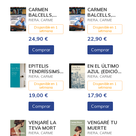
CARMEN
CARMEN
BALCELLS,
BALCELLS,
TRAFICANTE
TRAFICANT DE
RIERA, CARME
RIERA, CARME
DE PALABRAS
PARAULES
Disponible en 1
Disponible en 1
setmana
setmana
24,90 €
22,90 €
Comprar
Comprar
EPITELIS
EN EL ÚLTIMO
TENDRÍSSIMS I
AZUL (EDICIÓN
CONTRA
CONMEMORATIVA
RIERA, CARME
RIERA, CARME
L'AMOR EN
POR EL 25º
Disponible en 1
Disponible en 1
COMPANYIA I
ANIVERSARIO
setmana
setmana
ALTRES
DE LA
19,00 €
17,90 €
RELATS
PUBLICACIÓ
Comprar
Comprar
VENJARÉ LA
VENGARÉ TU
TEVA MORT
MUERTE
RIERA, CARME
RIERA, CARME