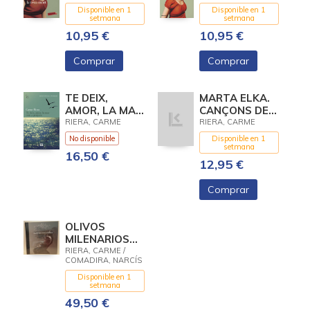
Disponible en 1
Disponible en 1
setmana
setmana
10,95 €
10,95 €
Comprar
Comprar
TE DEIX,
MARTA ELKA.
AMOR, LA MAR
CANÇONS DE
COM A
MATERNITAT
RIERA, CARME
RIERA, CARME
PENYORA (40
(CD)
No disponible
Disponible en 1
ANIV.)
setmana
16,50 €
12,95 €
Comprar
OLIVOS
MILENARIOS
DE MALLORCA
RIERA, CARME /
COMADIRA, NARCÍS
(ING-CAT)
Disponible en 1
setmana
49,50 €