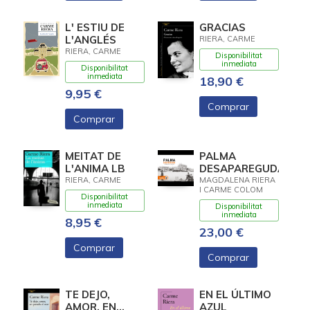
L' ESTIU DE
GRACIAS
L'ANGLÉS
RIERA, CARME
RIERA, CARME
Disponibilitat
inmediata
Disponibilitat
inmediata
18,90 €
9,95 €
Comprar
Comprar
MEITAT DE
PALMA
L'ANIMA LB
DESAPAREGUDA
RIERA, CARME
MAGDALENA RIERA
I CARME COLOM
Disponibilitat
inmediata
Disponibilitat
inmediata
8,95 €
23,00 €
Comprar
Comprar
TE DEJO,
EN EL ÚLTIMO
AMOR, EN
AZUL