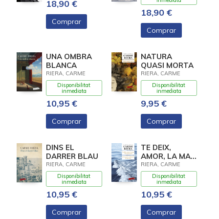
inmediata
18,90 €
18,90 €
Comprar
Comprar
UNA OMBRA
NATURA
BLANCA
QUASI MORTA
RIERA, CARME
RIERA, CARME
Disponibilitat
Disponibilitat
inmediata
inmediata
10,95 €
9,95 €
Comprar
Comprar
DINS EL
TE DEIX,
DARRER BLAU
AMOR, LA MAR
COM A
RIERA, CARME
RIERA, CARME
PENYORA. JO
Disponibilitat
Disponibilitat
POS PER
inmediata
inmediata
TESTIMONI
10,95 €
10,95 €
LES GAVINES
Comprar
Comprar