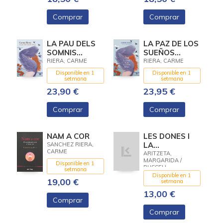
Comprar
Comprar
LA PAU DELS
LA PAZ DE LOS
SOMNIS
SUEÑOS
FELIÇOS
FELICES
RIERA, CARME
RIERA, CARME
Disponible en 1
Disponible en 1
setmana
setmana
23,90 €
23,95 €
Comprar
Comprar
NAM A COR
LES DONES I
LA
SANCHEZ RIERA,
CARME
LITERATURA
ARITZETA,
MARGARIDA /
CATALANA
Disponible en 1
RUSSELL,
setmana
ELIZABETH / OLIVER,
Disponible en 1
19,00 €
MARIA-ANTÒNIA /
setmana
MARÇAL, MARIA-
13,00 €
MERCÈ / RIERA,
Comprar
CARME
Comprar