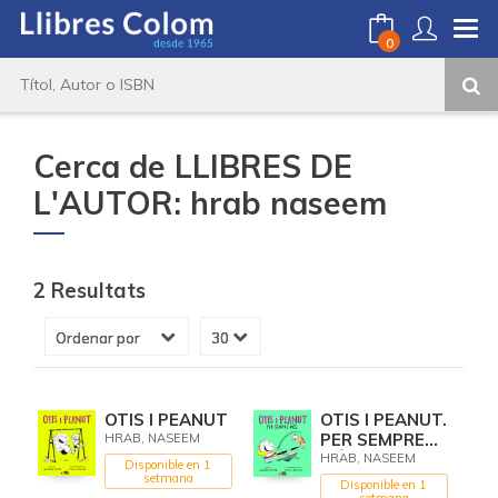
0
Cerca de LLIBRES DE
L'AUTOR: hrab naseem
2 Resultats
OTIS I PEANUT
OTIS I PEANUT.
PER SEMPRE
HRAB, NASEEM
MÉS
HRAB, NASEEM
Disponible en 1
setmana
Disponible en 1