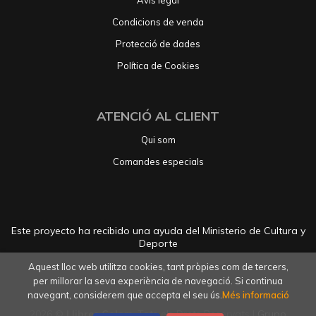
Avís legal
Condicions de venda
Protecció de dades
Política de Cookies
ATENCIÓ AL CLIENT
Qui som
Comandes especials
Este proyecto ha recibido una ayuda del Ministerio de Cultura y
Deporte
Aquest lloc web utilitza cookies, tant pròpies com de tercers,
per millorar la seva experiència de navegació. Si continua
navegant, considerem que accepta el seu ús.
Més informació
2026 ©
Llibres Colom
. Tots els Drets Reservats |
Grupo