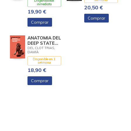
setmana
Disponibilitat
inmediata
20,50 €
19,90 €
Comprar
Comprar
ANATOMIA DEL
DEEP STATE
ESPANYOL
DEL CLOT TRIAS,
DAMIÀ
Disponible en 1
setmana
18,90 €
Comprar