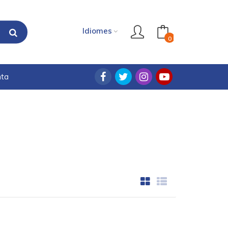
Idiomes
0
nta