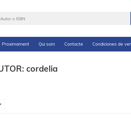
Proximament
Qui som
Contacte
Condiciones de ve
UTOR: cordelia