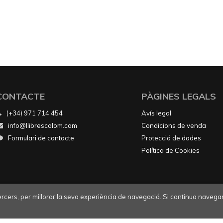
CONTACTE
PÀGINES LEGALS
(+34) 971 714 454
Avís legal
info@llibrescolom.com
Condicions de venda
Formulari de contacte
Protecció de dades
Política de Cookies
tercers, per millorar la seva experiència de navegació. Si continua navegan