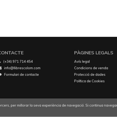
CONTACTE
PÀGINES LEGALS
(+34) 971 714 454
Avís legal
info@llibrescolom.com
Condicions de venda
Formulari de contacte
Protecció de dades
Política de Cookies
tercers, per millorar la seva experiència de navegació. Si continua navegan