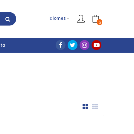
Idiomes
0
nta