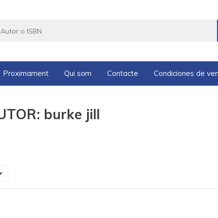
Proximament
Qui som
Contacte
Condiciones de ve
TOR: burke jill