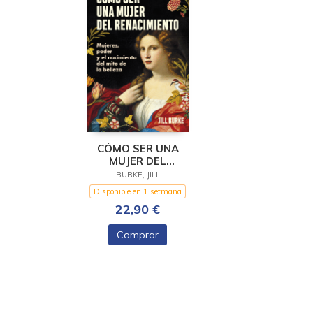
CÓMO SER UNA
MUJER DEL
RENACIMIENTO
BURKE, JILL
Disponible en 1 setmana
22,90 €
Comprar