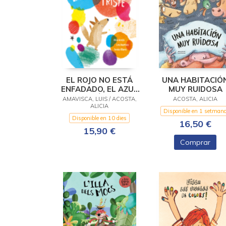
EL ROJO NO ESTÁ
UNA HABITACIÓ
ENFADADO, EL AZUL
MUY RUIDOSA
NO ESTÁ TRISTE
AMAVISCA, LUIS / ACOSTA,
ACOSTA, ALICIA
ALICIA
Disponible en 1 setman
Disponible en 10 dies
16,50 €
15,90 €
Comprar