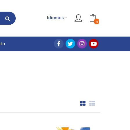
Idiomes
0
nta