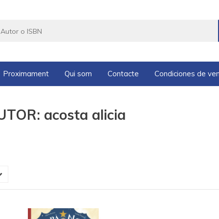
Proximament
Qui som
Contacte
Condiciones de ve
TOR: acosta alicia