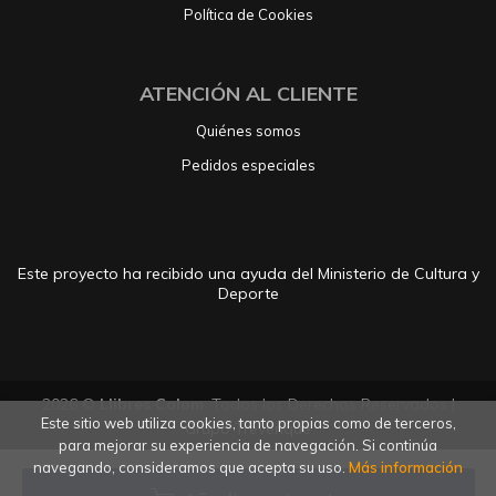
Política de Cookies
ATENCIÓN AL CLIENTE
Quiénes somos
Pedidos especiales
Este proyecto ha recibido una ayuda del Ministerio de Cultura y
Deporte
2026 ©
Llibres Colom
. Todos los Derechos Reservados |
Este sitio web utiliza cookies, tanto propias como de terceros,
Grupo Trevenque
para mejorar su experiencia de navegación. Si continúa
navegando, consideramos que acepta su uso.
Más información