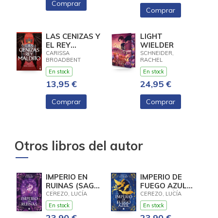
Comprar
Comprar
LAS CENIZAS Y
LIGHT
EL REY
WIELDER
MALDITO
CARISSA
SCHNEIDER,
BROADBENT
RACHEL
En stock
En stock
13,95 €
24,95 €
Comprar
Comprar
Otros libros del autor
IMPERIO EN
IMPERIO DE
RUINAS (SAGA
FUEGO AZUL
FÉNIX &
(SAGA FÉNIX &
CEREZO, LUCÍA
CEREZO, LUCÍA
DRAGÓN 3)
DRAGÓN 1)
En stock
En stock
23,90 €
23,90 €