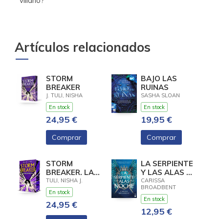
villano?
Artículos relacionados
STORM
BAJO LAS
BREAKER
RUINAS
J. TULI, NISHA
SASHA SLOAN
En stock
En stock
24,95 €
19,95 €
Comprar
Comprar
STORM
LA SERPIENTE
BREAKER. LA
Y LAS ALAS DE
TRENCATEMPESTES
LA NOCHE
TULI, NISHA J.
CARISSA
BROADBENT
En stock
En stock
24,95 €
12,95 €