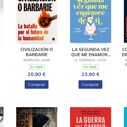
CIVILIZACIÓN O
LA SEGUNDA VEZ
C
BARBARIE
QUE ME ENAMORÉ
D
DE TI
BARROSO, ALÁN
G. SOBRADO, LUCÍA
M
(
En stock
En stock
20,90 €
23,90 €
Comprar
Comprar