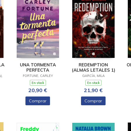
LA
UNA TORMENTA
REDEMPTION
O
PERFECTA
(ALMAS LETALES 1)
),
FORTUNE, CARLEY
GARCÍA, MILA
En stock
En stock
20,90 €
21,90 €
Comprar
Comprar