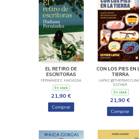
EL RETIRO DE
CON LOS PIES EN 
ESCRITORAS
TIERRA
FERNÁNDEZ, HADASSA
LAPAZ (@THERMOCLINA
ESTHER
En stock
En stock
21,90 €
21,90 €
Comprar
Comprar