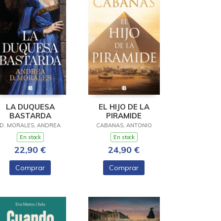
LA DUQUESA
EL HIJO DE LA
BASTARDA
PIRAMIDE
D. MORALES, ANDREA
CABANAS, ANTONIO
En stock
En stock
22,90 €
24,90 €
Comprar
Comprar