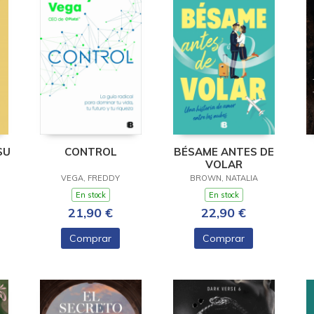
SU
CONTROL
BÉSAME ANTES DE
VOLAR
VEGA, FREDDY
BROWN, NATALIA
En stock
En stock
21,90 €
22,90 €
Comprar
Comprar