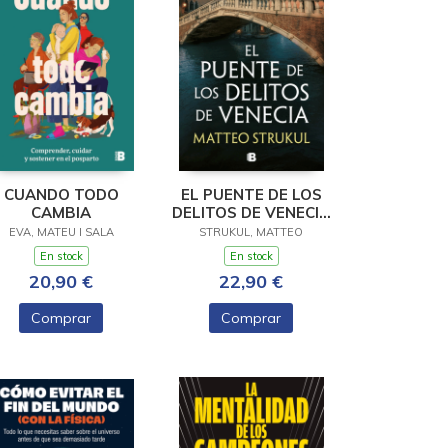
CUANDO TODO
EL PUENTE DE LOS
CAMBIA
DELITOS DE VENECIA
(LAS PESQUISAS DE
EVA, MATEU I SALA
STRUKUL, MATTEO
CANALETTO 2)
En stock
En stock
20,90 €
22,90 €
Comprar
Comprar