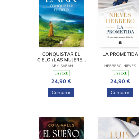
CONQUISTAR EL
LA PROMETIDA
CIELO (LAS MUJERES
HARD 2)
LARK, SARAH
HERRERO, NIEVES
En stock
En stock
24,90 €
24,90 €
Comprar
Comprar