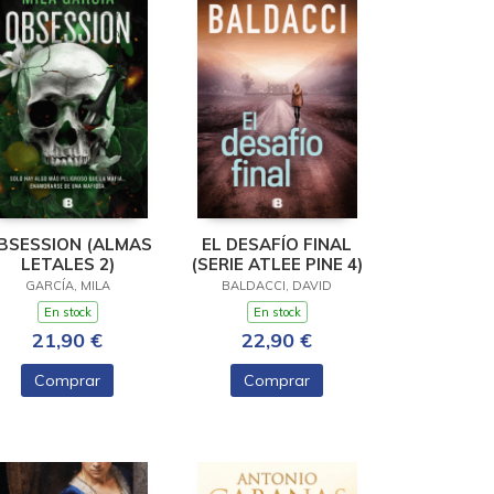
BSESSION (ALMAS
EL DESAFÍO FINAL
LETALES 2)
(SERIE ATLEE PINE 4)
GARCÍA, MILA
BALDACCI, DAVID
En stock
En stock
21,90 €
22,90 €
Comprar
Comprar