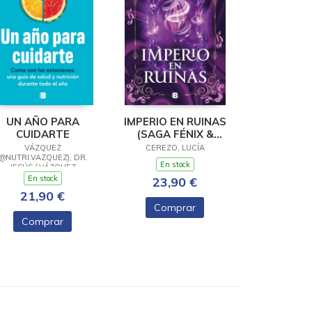
UN AÑO PARA
IMPERIO EN RUINAS
CUIDARTE
(SAGA FÉNIX &
DRAGÓN 3)
VÁZQUEZ
CEREZO, LUCÍA
(@NUTRI.VAZQUEZ), DR.
En stock
JESÚS / VÁZQUEZ
(@NUTRI.VAZQUEZ),
En stock
23,90 €
MARTINA
21,90 €
Comprar
Comprar