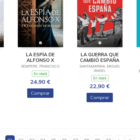
LA ESPÍA DE
LA GUERRA QUE
ALFONSO X
CAMBIÓ ESPAÑA
SEMPERE, FRANCISCO
SANTAMARINA, MIGUEL
ÁNGEL
En stock
En stock
24,90 €
22,90 €
Comprar
Comprar