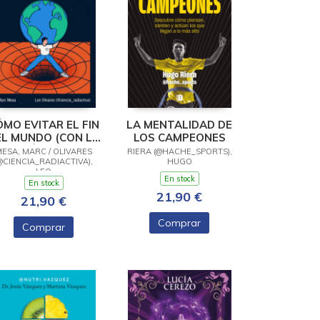
ÓMO EVITAR EL FIN
LA MENTALIDAD DE
EL MUNDO (CON LA
LOS CAMPEONES
FÍSICA)
ESA, MARC / OLIVARES
RIERA (@HACHE_SPORTS),
@CIENCIA_RADIACTIVA),
HUGO
LEO
En stock
En stock
21,90 €
21,90 €
Comprar
Comprar