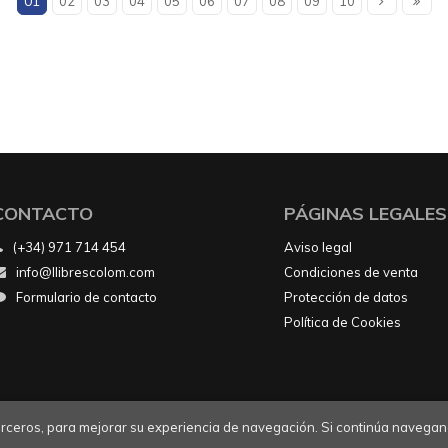
01
02
03
04
05
06
07
08
09
10
CONTACTO
PÁGINAS LEGALES
(+34) 971 714 454
Aviso legal
info@llibrescolom.com
Condiciones de venta
Formulario de contacto
Protección de datos
Política de Cookies
 terceros, para mejorar su experiencia de navegación. Si continúa navegan