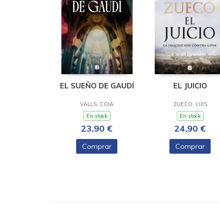
EL SUEÑO DE GAUDÍ
EL JUICIO
VALLS, COIA
ZUECO, LUIS
En stock
En stock
23,90 €
24,90 €
Comprar
Comprar