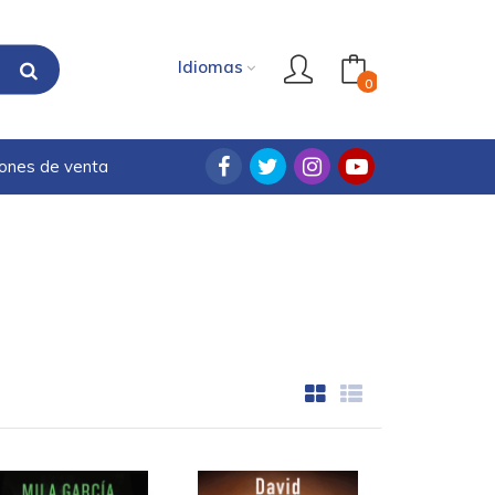
Idiomas
0
iones de venta