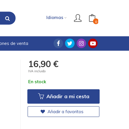
Idiomas
0
iones de venta
16,90 €
IVA incluido
En stock
Añadir a mi cesta
Añadir a favoritos