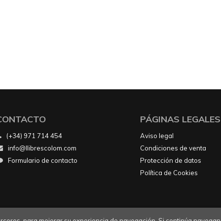
CONTACTO
PÁGINAS LEGALES
(+34) 971 714 454
Aviso legal
info@llibrescolom.com
Condiciones de venta
Formulario de contacto
Protección de datos
Política de Cookies
 terceros, para mejorar su experiencia de navegación. Si continúa navegan