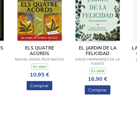
ES
ELS QUATRE
EL JARDIN DE LA
L
ACORDS
FELICIDAD
MIGUEL ÁNGEL RUIZ MACÍAS
DAVID HERNÁNDEZ DE LA
FUENTE
En stock
En stock
10,95 €
16,90 €
Comprar
Comprar