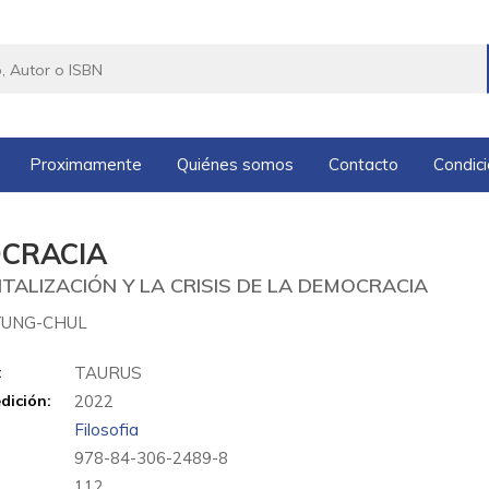
Proximamente
Quiénes somos
Contacto
Condic
OCRACIA
ITALIZACIÓN Y LA CRISIS DE LA DEMOCRACIA
YUNG-CHUL
:
TAURUS
dición:
2022
Filosofia
978-84-306-2489-8
:
112