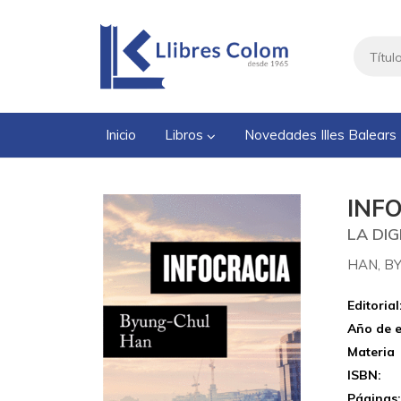
Inicio
Libros
Novedades Illes Balears
INF
LA DIG
HAN, B
Editorial
Año de e
Materia
ISBN:
Páginas