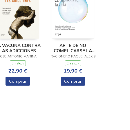
A VACUNA CONTRA
ARTE DE NO
LAS ADICCIONES
COMPLICARSE LA
VIDA, EL
JOSÉ ANTONIO MARINA
RACIONERO RAGUÉ, ALEXIS
En stock
En stock
22,90 €
19,90 €
Comprar
Comprar