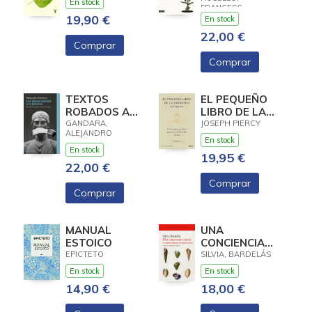
En stock
FRANCESC
19,90 €
En stock
22,00 €
Comprar
Comprar
TEXTOS
EL PEQUEÑO
ROBADOS A
LIBRO DE LA
LA FELICIDAD,
SABIDURIA
GANDARA,
JOSEPH PIERCY
ALEJANDRO
LOS
ESTOICA
En stock
En stock
19,95 €
22,00 €
Comprar
Comprar
MANUAL
UNA
ESTOICO
CONCIENCIA
NUEVA
EPICTETO
SILVIA, BARDELÁS
En stock
En stock
14,90 €
18,00 €