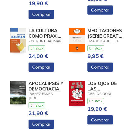
19,90 €
Comprar
Comprar
LA CULTURA
MEDITACIONES
COMO PRAXIS
(SERIE GREAT
NP
IDEAS)
ZYGMUNT BAUMAN
, MARCO AURELIO
En stock
En stock
24,00 €
9,95 €
Comprar
Comprar
APOCALIPSIS Y
LOS OJOS DE
DEMOCRACIA
LAS
FILÓSOFAS
IBÁÑEZ FANÉS,
CARLOS GOÑI
JORDI
En stock
En stock
19,90 €
21,90 €
Comprar
Comprar