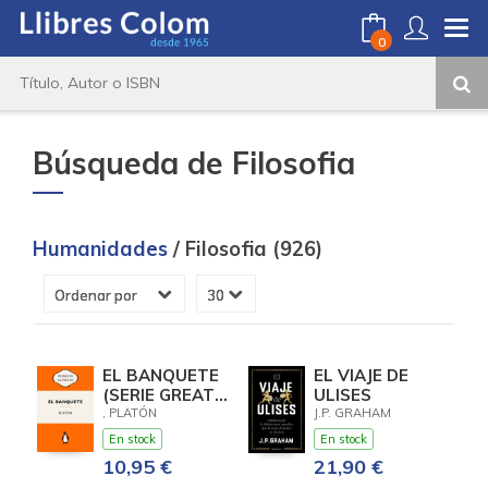
0
Búsqueda de Filosofia
Humanidades
/ Filosofia (926)
EL BANQUETE
EL VIAJE DE
(SERIE GREAT
ULISES
IDEAS)
, PLATÓN
J.P. GRAHAM
En stock
En stock
10,95 €
21,90 €