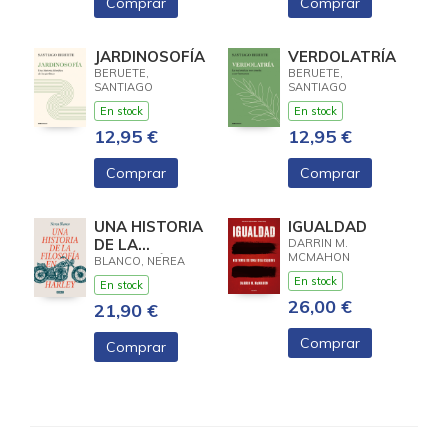
Comprar
Comprar
JARDINOSOFÍA
VERDOLATRÍA
BERUETE,
BERUETE,
SANTIAGO
SANTIAGO
En stock
En stock
12,95 €
12,95 €
Comprar
Comprar
UNA HISTORIA
IGUALDAD
DE LA
DARRIN M.
MCMAHON
FILOSOFÍA EN
BLANCO, NEREA
HARLEY
En stock
En stock
26,00 €
21,90 €
Comprar
Comprar