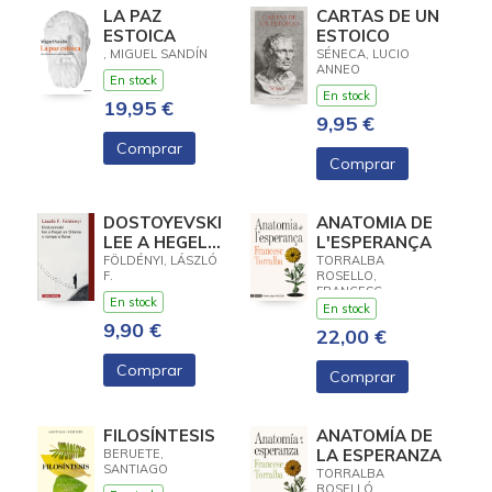
LA PAZ
CARTAS DE UN
ESTOICA
ESTOICO
, MIGUEL SANDÍN
SÉNECA, LUCIO
ANNEO
En stock
En stock
19,95 €
9,95 €
Comprar
Comprar
DOSTOYEVSKI
ANATOMIA DE
LEE A HEGEL
L'ESPERANÇA
EN SIBERIA Y
FÖLDÉNYI, LÁSZLÓ
TORRALBA
F.
ROSELLO,
ROMPE A
FRANCESC
LLORA
En stock
En stock
9,90 €
22,00 €
Comprar
Comprar
FILOSÍNTESIS
ANATOMÍA DE
LA ESPERANZA
BERUETE,
SANTIAGO
TORRALBA
ROSELLÓ,