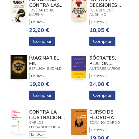
CONTRA LAS
DECISIONES
ADICCIONES
CON EL RELOJ
JOSÉ ANTONIO
, EL ESTOICO / .,
MARINA
ANÓNIMO
DE OTRO
En stock
En stock
22,90 €
18,95 €
Comprar
Comprar
IMAGINAR EL
SÓCRATES,
FIN
PLATÓN,
ARISTÓTELES
ESPLUGA, EUDALD
AUTORES VARIOS
En stock
En stock
19,90 €
24,90 €
Comprar
Comprar
CONTRA LA
CURSO DE
ILUSTRACIÓN
FILOSOFÍA
OSCURA
CARLOS
SCAVINO, DARDO
FERNÁNDEZ LIRIA
En stock
En stock
19,90 €