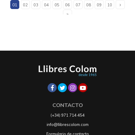
01
02
03
04
05
06
07
08
09
10
CONTACTO
(+34) 971 714 454
info@llibrescolom.com
Formulario de contacto