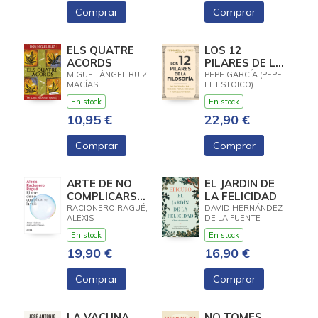
Comprar
Comprar
ELS QUATRE
LOS 12
ACORDS
PILARES DE LA
FILOSOFÍA
MIGUEL ÁNGEL RUIZ
PEPE GARCÍA (PEPE
MACÍAS
EL ESTOICO)
En stock
En stock
10,95 €
22,90 €
Comprar
Comprar
ARTE DE NO
EL JARDIN DE
COMPLICARSE
LA FELICIDAD
LA VIDA, EL
RACIONERO RAGUÉ,
DAVID HERNÁNDEZ
ALEXIS
DE LA FUENTE
En stock
En stock
19,90 €
16,90 €
Comprar
Comprar
LA VACUNA
NO TOMES