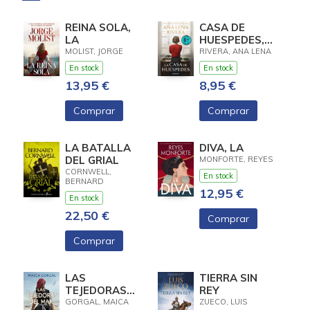
REINA SOLA,
CASA DE
LA
HUESPEDES,
LA (EDICION
MOLIST, JORGE
RIVERA, ANA LENA
LIMITADA ·
En stock
En stock
VERANO)
13,95 €
8,95 €
Comprar
Comprar
LA BATALLA
DIVA, LA
DEL GRIAL
MONFORTE, REYES
CORNWELL,
En stock
BERNARD
12,95 €
En stock
22,50 €
Comprar
Comprar
LAS
TIERRA SIN
TEJEDORAS
REY
DEL MAR
GORGAL, MAICA
ZUECO, LUIS