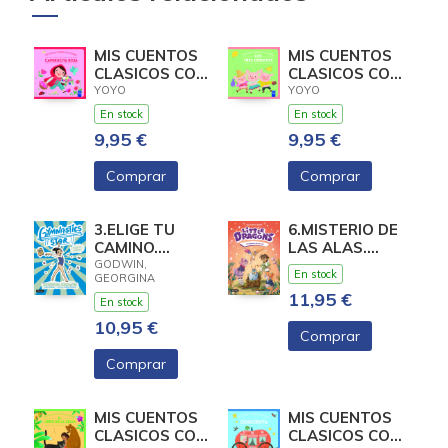
MIS CUENTOS
MIS CUENTOS
CLASICOS CON
CLASICOS CON
TEXTURAS.
TEXTURAS.
YOYO
YOYO
CAPERUCITA
LOS TRES
En stock
En stock
ROJA
CERDIT
9,95 €
9,95 €
Comprar
Comprar
3.ELIGE TU
6.MISTERIO DE
CAMINO.
LAS ALAS.
(GYMNASTICS
(LITTLE
GODWIN,
En stock
GEORGINA
STAR)
DRAGONS)
11,95 €
En stock
10,95 €
Comprar
Comprar
MIS CUENTOS
MIS CUENTOS
CLASICOS CON
CLASICOS CON