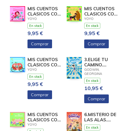
MIS CUENTOS
MIS CUENTOS
CLASICOS CON
CLASICOS CON
TEXTURAS.
TEXTURAS. EL
YOYO
YOYO
CAPERUCITA
LIBRO DE LA
En stock
En stock
ROJA
9,95 €
9,95 €
Comprar
Comprar
MIS CUENTOS
3.ELIGE TU
CLASICOS CON
CAMINO.
TEXTURAS.
(GYMNASTICS
YOYO
GODWIN,
GEORGINA
CENICIENTA
STAR)
En stock
En stock
9,95 €
10,95 €
Comprar
Comprar
MIS CUENTOS
6.MISTERIO DE
CLASICOS CON
LAS ALAS.
TEXTURAS.
(LITTLE
YOYO
En stock
LOS TRES
DRAGONS)