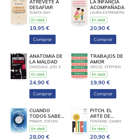
ATREVETE A
LA INFANCIA
DESAFIAR
ACOMPAÑADA
SUNITA SAH
LAURA ESTREMERA
En stock
En stock
19,95 €
20,90 €
Comprar
Comprar
ANATOMIA DE
TRABAJOS DE
LA MALDAD
AMOR
DIMSDALE, JOEL E.
GROSZ, STEPHEN
En stock
En stock
24,90 €
19,90 €
Comprar
Comprar
CUANDO
PITCH. EL
TODOS SABEN
ARTE DE
QUE TODOS LO
VENDER IDEAS
PINKER, STEVEN
FONTAINE, DANNY
SABEN...
En stock
En stock
28,00 €
20,90 €