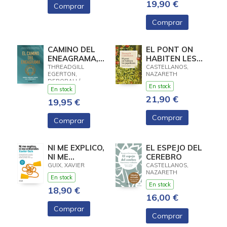
19,90 €
Comprar
Comprar
CAMINO DEL
EL PONT ON
ENEAGRAMA,
HABITEN LES
EL
PAPALLONES
THREADGILL
CASTELLANOS,
EGERTON,
NAZARETH
DEBORAH /
En stock
MOHANDESSI, LISI
En stock
21,90 €
19,95 €
Comprar
Comprar
NI ME EXPLICO,
EL ESPEJO DEL
NI ME
CEREBRO
ENTIENDES
GUIX, XAVIER
CASTELLANOS,
NAZARETH
En stock
En stock
18,90 €
16,00 €
Comprar
Comprar