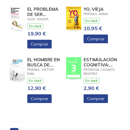
EL PROBLEMA
YO, VIEJA
DE SER
FREIXAS, ANNA
DEMASIADO
GUIX, XAVIER
En stock
BUENO
En stock
10,95 €
19,90 €
Comprar
Comprar
EL HOMBRE EN
ESTIMULACIÓN
BUSCA DE
COGNITIVA:
SENTIDO
LENGUAJE 3
FRANKL, VIKTOR
PEDROSA CASADO,
EMIL
BEATRIZ
En stock
En stock
12,90 €
2,90 €
Comprar
Comprar