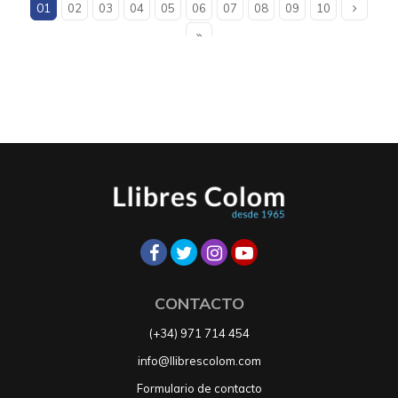
01
02
03
04
05
06
07
08
09
10
CONTACTO
(+34) 971 714 454
info@llibrescolom.com
Formulario de contacto