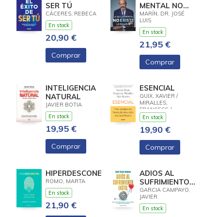
SER TÚ
MENTAL NO
EXISTE. LA
CÁCERES, REBECA
MARÍN, DR. JOSÉ
LUIS
SALUD, SÍ
En stock
En stock
20,90 €
21,95 €
Comprar
Comprar
INTELIGENCIA
ESENCIAL
NATURAL
GUIX, XAVIER /
MIRALLES,
JAVIER BOTIA
FRANCESC /
En stock
ROVIRA, ÁLEX
En stock
19,95 €
19,90 €
Comprar
Comprar
HIPERDESCONEXIÓN
ADIOS AL
SUFRIMIENTO
ROMO, MARTA
INUTIL
GARCIA CAMPAYO,
En stock
JAVIER
21,90 €
En stock