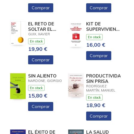
Comprar
Comprar
EL RETO DE
KIT DE
SOLTAR EL
SUPERVIVIENCIA
PASADO
EMOCIONAL
GUIX, XAVIER
En stock
En stock
16,00 €
19,90 €
Comprar
Comprar
SIN ALIENTO
PRODUCTIVIDAD
SIN PRISA
NARDONE, GIORGIO
RODRÍGUEZ
En stock
MARTÍN, MANUEL
15,80 €
En stock
18,90 €
Comprar
Comprar
EL ÉXITO DE
LA SALUD