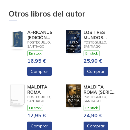
Otros libros del autor
AFRICANUS
LOS TRES
(EDICIÓN
MUNDOS
ESPECIAL
(SERIE JULIO
POSTEGUILLO,
POSTEGUILLO,
SANTIAGO
SANTIAGO
LIMITADA)
CÉSAR 3)
(TRILOGÍA
En stock
En stock
AFRICANUS 1)
16,95 €
25,90 €
Comprar
Comprar
MALDITA
MALDITA
ROMA
ROMA (SERIE
JULIO CÉSAR 2)
POSTEGUILLO,
POSTEGUILLO,
SANTIAGO
SANTIAGO
En stock
En stock
12,95 €
24,90 €
Comprar
Comprar