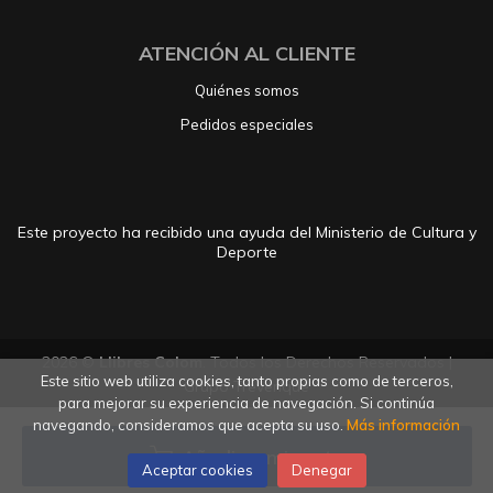
ATENCIÓN AL CLIENTE
Quiénes somos
Pedidos especiales
Este proyecto ha recibido una ayuda del Ministerio de Cultura y
Deporte
2026 ©
Llibres Colom
. Todos los Derechos Reservados |
Este sitio web utiliza cookies, tanto propias como de terceros,
Grupo Trevenque
para mejorar su experiencia de navegación. Si continúa
navegando, consideramos que acepta su uso.
Más información
Añadir a mi cesta
Aceptar cookies
Denegar