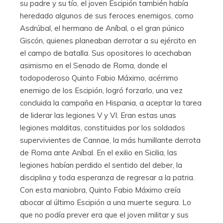
su padre y su tío, el joven Escipión también había
heredado algunos de sus feroces enemigos, como
Asdrúbal, el hermano de Aníbal, o el gran púnico
Giscón, quienes planeaban derrotar a su ejército en
el campo de batalla. Sus opositores lo acechaban
asimismo en el Senado de Roma, donde el
todopoderoso Quinto Fabio Máximo, acérrimo
enemigo de los Escipión, logró forzarlo, una vez
concluida la campaña en Hispania, a aceptar la tarea
de liderar las legiones V y VI. Eran estas unas
legiones malditas, constituidas por los soldados
supervivientes de Cannae, la más humillante derrota
de Roma ante Aníbal. En el exilio en Sicilia, las
legiones habían perdido el sentido del deber, la
disciplina y toda esperanza de regresar a la patria.
Con esta maniobra, Quinto Fabio Máximo creía
abocar al último Escipión a una muerte segura. Lo
que no podía prever era que el joven militar y sus