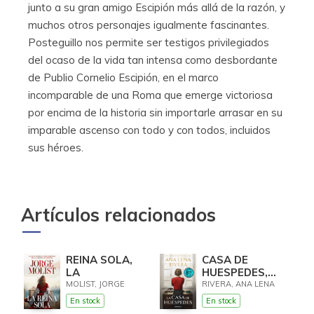
junto a su gran amigo Escipión más allá de la razón, y
muchos otros personajes igualmente fascinantes.
Posteguillo nos permite ser testigos privilegiados
del ocaso de la vida tan intensa como desbordante
de Publio Cornelio Escipión, en el marco
incomparable de una Roma que emerge victoriosa
por encima de la historia sin importarle arrasar en su
imparable ascenso con todo y con todos, incluidos
sus héroes.
Artículos relacionados
REINA SOLA,
CASA DE
LA
HUESPEDES,
LA (EDICION
MOLIST, JORGE
RIVERA, ANA LENA
LIMITADA ·
En stock
En stock
VERANO)