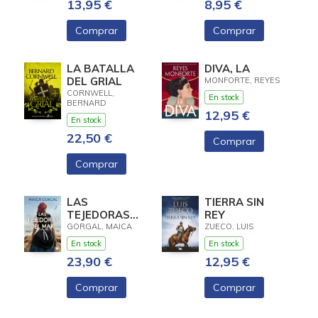
13,95 €
8,95 €
Comprar
Comprar
LA BATALLA
DIVA, LA
DEL GRIAL
MONFORTE, REYES
CORNWELL,
En stock
BERNARD
12,95 €
En stock
22,50 €
Comprar
Comprar
LAS
TIERRA SIN
TEJEDORAS
REY
DEL MAR
GORGAL, MAICA
ZUECO, LUIS
En stock
En stock
23,90 €
12,95 €
Comprar
Comprar