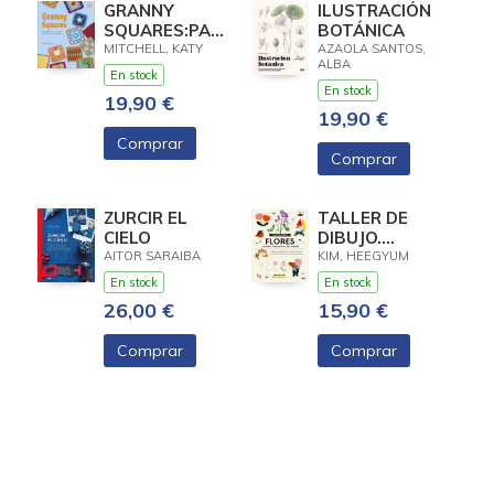
GRANNY
ILUSTRACIÓN
SQUARES:PATRONES
BOTÁNICA
GANCHILLO
MITCHELL, KATY
AZAOLA SANTOS,
ALBA
CLASICOS Y
En stock
MODERNOS
En stock
19,90 €
19,90 €
Comprar
Comprar
ZURCIR EL
TALLER DE
CIELO
DIBUJO.
FLORES
AITOR SARAIBA
KIM, HEEGYUM
En stock
En stock
26,00 €
15,90 €
Comprar
Comprar