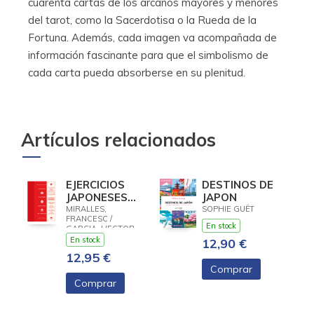
cuarenta cartas de los arcanos mayores y menores
del tarot, como la Sacerdotisa o la Rueda de la
Fortuna. Además, cada imagen va acompañada de
información fascinante para que el simbolismo de
cada carta pueda absorberse en su plenitud.
Artículos relacionados
EJERCICIOS
DESTINOS DE
JAPONESES
JAPON
PARA VIVIR EN
MIRALLES,
SOPHIE GUËT
FRANCESC /
ARMONÍA.MÁS
En stock
GARCIA, HECTOR
ALLÁ DEL
En stock
12,90 €
IKIGAI
12,95 €
Comprar
Comprar