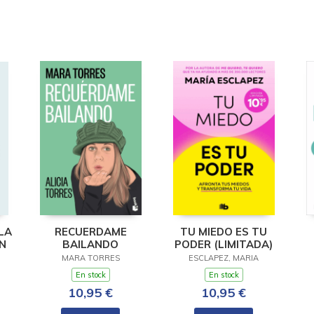
LA
RECUERDAME
TU MIEDO ES TU
N
BAILANDO
PODER (LIMITADA)
MARA TORRES
ESCLAPEZ, MARIA
En stock
En stock
10,95 €
10,95 €