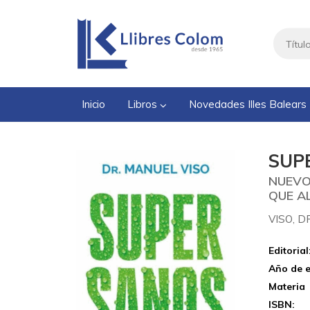
Inicio
Libros
Novedades Illes Balears
SUP
NUEVO
QUE A
VISO, D
Editorial
Año de e
Materia
ISBN: