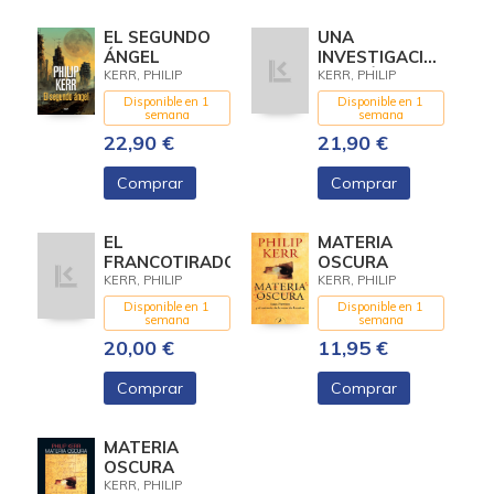
EL SEGUNDO
UNA
ÁNGEL
INVESTIGACIÓN
FILOSÓFICA
KERR, PHILIP
KERR, PHILIP
Disponible en 1
Disponible en 1
semana
semana
22,90 €
21,90 €
Comprar
Comprar
EL
MATERIA
FRANCOTIRADOR
OSCURA
KERR, PHILIP
KERR, PHILIP
Disponible en 1
Disponible en 1
semana
semana
20,00 €
11,95 €
Comprar
Comprar
MATERIA
OSCURA
KERR, PHILIP