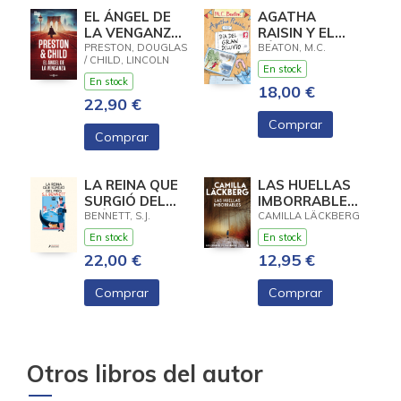
EL ÁNGEL DE
AGATHA
LA VENGANZA
RAISIN Y EL
(INSPECTOR
DÍA DEL GRAN
PRESTON, DOUGLAS
BEATON, M.C.
/ CHILD, LINCOLN
PENDERGAST
DILUVIO
En stock
22)
(AGATHA
En stock
18,00 €
RAISIN 12)
22,90 €
Comprar
Comprar
LA REINA QUE
LAS HUELLAS
SURGIÓ DEL
IMBORRABLES
FRÍO (SU
(LOS
BENNETT, S.J.
CAMILLA LÄCKBERG
MAJESTAD, LA
CRIMENES DE
En stock
En stock
REINA
FJALLBACK
22,00 €
12,95 €
INVESTIGADORA
5)
Comprar
Comprar
Otros libros del autor