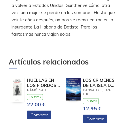
a volver a Estados Unidos, Gunther ve cómo, otra
vez, una mujer se pierde en las sombras. Hasta que
veinte años después, ambos se reencuentran en la
insurgente La Habana de Batista. Pero los
fantasmas nunca viajan solos.
Artículos relacionados
HUELLAS EN
LOS CRÍMENES
LOS FIORDOS
DE LA ISLA DE
(HILDUR 1)
OUESSANT
RÄMÖ, SATU
BANNALEC, JEAN-
LUC
(COMISARIO
En stock
DUPIN 13)
En stock
22,00 €
12,95 €
Comprar
Comprar