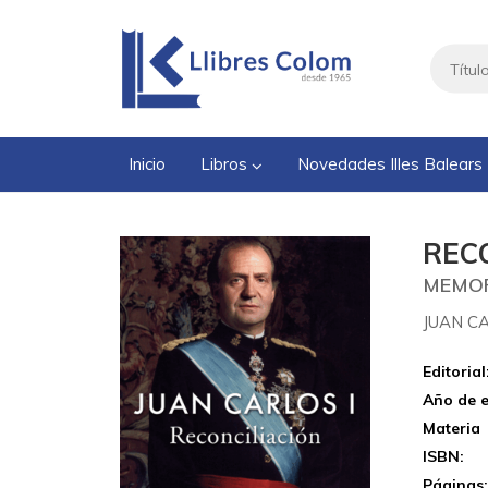
Inicio
Libros
Novedades Illes Balears
REC
MEMO
JUAN CA
Editorial
Año de e
Materia
ISBN:
Páginas