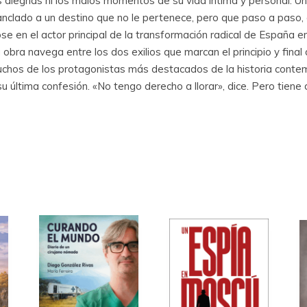
s alegrías ni los malos momentos de su vida íntima y personal. U
 anclado a un destino que no le pertenece, pero que paso a paso
se en el actor principal de la transformación radical de España 
obra navega entre los dos exilios que marcan el principio y final de
 muchos de los protagonistas más destacados de la historia conte
 su última confesión. «No tengo derecho a llorar», dice. Pero tiene