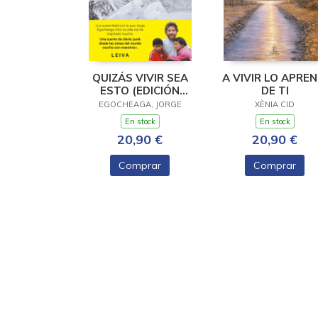
QUIZÁS VIVIR SEA
A VIVIR LO APREN
ESTO (EDICIÓN
DE TI
ACTUALIZADA)
EGOCHEAGA, JORGE
XÈNIA CID
En stock
En stock
20,90 €
20,90 €
Comprar
Comprar