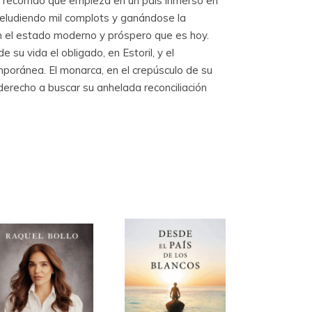
n recorrido que empieza en un país inmerso en
, eludiendo mil complots y ganándose la
en el estado moderno y próspero que es hoy.
 su vida el obligado, en Estoril, y el
mporánea. El monarca, en el crepúsculo de su
 derecho a buscar su anhelada reconciliación