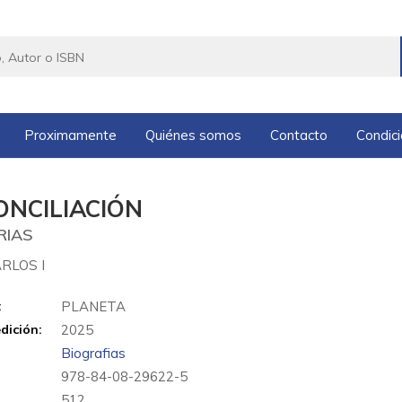
Proximamente
Quiénes somos
Contacto
Condic
ONCILIACIÓN
RIAS
RLOS I
:
PLANETA
dición:
2025
Biografias
978-84-08-29622-5
:
512